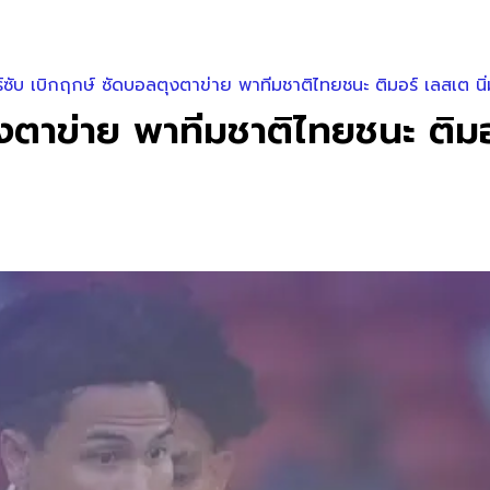
ร์ซับ เบิกฤกษ์ ซัดบอลตุงตาข่าย พาทีมชาติไทยชนะ ติมอร์ เลสเต นิ
ุงตาข่าย พาทีมชาติไทยชนะ ติมอ