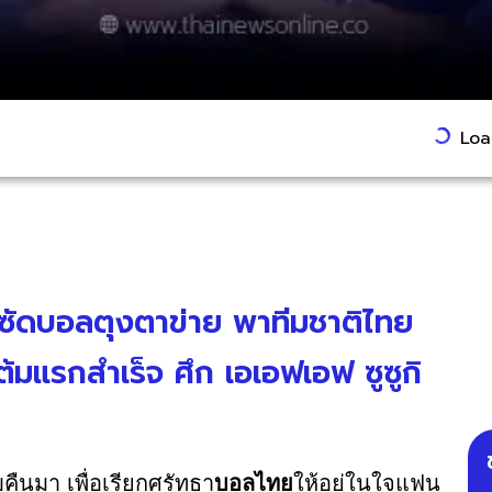
Load
ับ ซัดบอลตุงตาข่าย พาทีมชาติไทย
ต้มแรกสำเร็จ ศึก เอเอฟเอฟ ซูซูกิ
บคืนมา เพื่อเรียกศรัทธา
บอลไทย
ให้อยู่ในใจแฟน