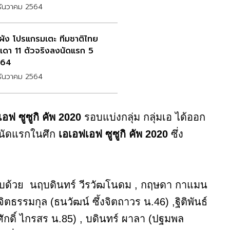
ธันวาคม 2564
ดผัง โปรแกรมเตะ ทีมชาติไทย
เดา 11 ตัวจริงลงนัดแรก 5
.64
ธันวาคม 2564
อฟ ซูซูกิ คัพ 2020
รอบแบ่งกลุ่ม กลุ่มเอ ได้ออก
ามนัดแรกในศึก
เอเอฟเอฟ ซูซูกิ คัพ 2020
ซึ่ง
กอบด้วย นฤบดินทร์ วีรวัฒโนดม , กฤษดา กาแมน
จิตธรรมกุล (ธนวัฒน์ ซึ้งจิตถาวร น.46) ,ฐิติพันธ์
ิศักดิ์ ไกรสร น.85) , บดินทร์ ผาลา (ปฐมพล