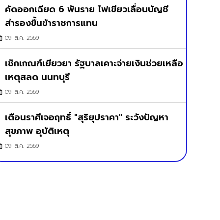
คัดออกเฉียด 6 พันราย ไฟเขียวเลื่อนบัญชี
สำรองขึ้นข้าราชการแทน
09 ส.ค. 2569
เช็กเกณฑ์เยียวยา รัฐบาลเคาะจ่ายเงินช่วยเหลือ
เหตุสลด นนทบุรี
09 ส.ค. 2569
เตือนราศีเจอฤทธิ์ "สุริยุปราคา" ระวังปัญหา
สุขภาพ อุบัติเหตุ
09 ส.ค. 2569