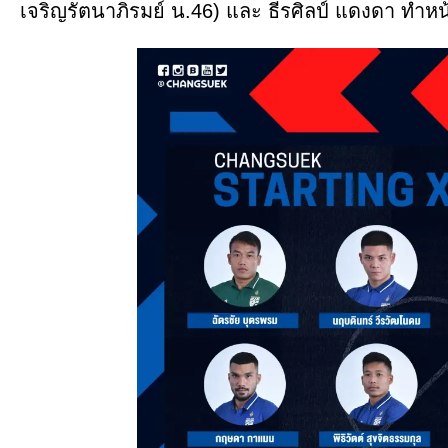
เจริญรัตนาภิรมย์ น.46) และ ธีรศิลป์ แดงดา ทำหน้