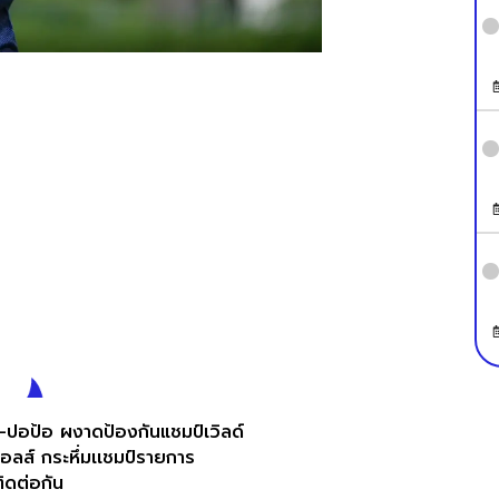
-ปอป้อ ผงาดป้องกันแชมป์เวิลด์
อลส์ กระหึ่มเเชมป์รายการ
ติดต่อกัน