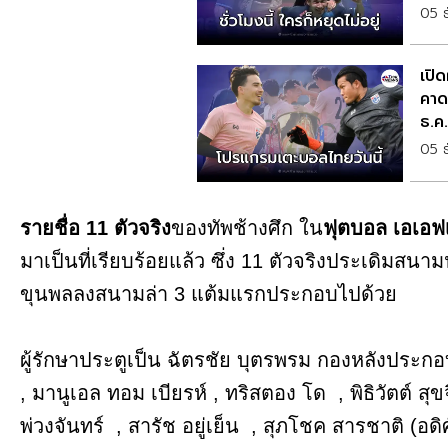
05 
เปิ
คาด
ธ.ค
05 
รายชื่อ 11 ตัวจริง
ของทัพช้างศึก ใน
ฟุตบอล เอเอฟเ
มาเป็นที่เรียบร้อยแล้ว ซึ่ง 11 ตัวจริงประเดิมสน
ขุนพลลงสนามล่า 3 แต้มแรกประกอบไปด้วย
ผู้รักษาประตูเป็น ฉัตรชัย บุตรพรม กองหลังประ
, มานูเอล ทอม เบียรห์ , ทริสตอง โด , พิธิวัตต์ สุข
พ่วงจันทร์ , สารัช อยู่เย็น , สุภโชค สารชาติ (อด