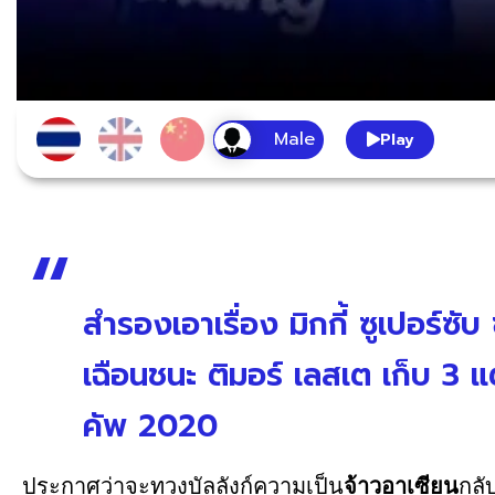
Play
สำรองเอาเรื่อง มิกกี้ ซูเปอร์ซ
เฉือนชนะ ติมอร์ เลสเต เก็บ 3 แ
คัพ 2020
ประกาศว่าจะทวงบัลลังก์ความเป็น
จ้าวอาเซียน
กลั