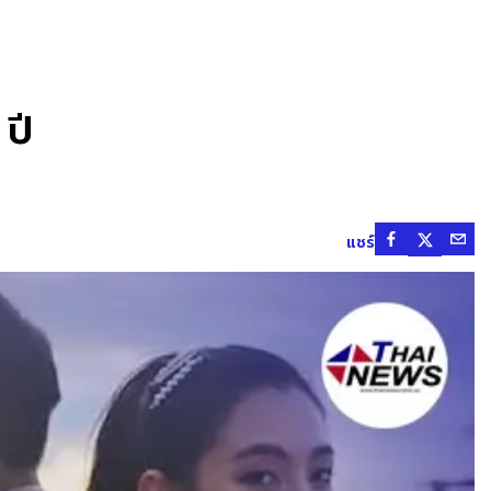
 ปี
แชร์