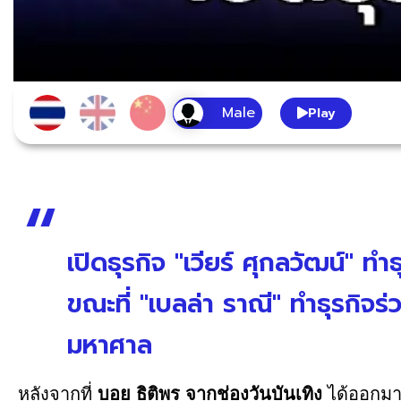
Play
เปิดธุรกิจ "เวียร์ ศุกลวัฒน์" ท
ขณะที่ "เบลล่า ราณี" ทำธุรกิจร
มหาศาล
หลังจากที่
บอย ธิติพร จากช่องวันบันเทิง
ได้ออกมา