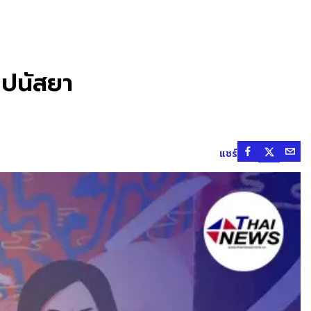
 ปนัสยา
แชร์