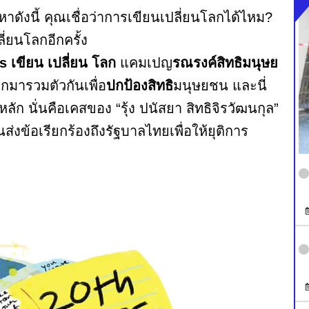
ดังนี้ คุณเชื่อว่าการเขียนเปลี่ยนโลกได้ไหม?
ลี่ยนโลกอีกครั้ง
 เขียน เปลี่ยน โลก
แคมเปญ
รณรงค์สิทธิมนุษย
โลกมารวมตัวกันเพื่อ
ปกป้องสิทธิ
มนุษยชน และนี่
ัก นั่นคือเคสของ “รุ้ง ปนัสยา สิทธิจิรวัฒนกุล”
นส่งข้อเรียกร้องถึงรัฐบาลไทยเพื่อให้ยุติการ