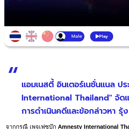
Play
แอมเนสตี้ อินเตอร์เนชั่นแนล 
International Thailand" จัดแ
การดำเนินคดีและข้อกล่าวหา รุ้
จากกรณี เพจเฟซบุ๊ก
Amnesty International Th