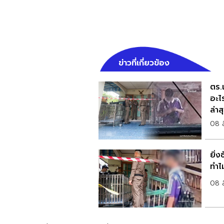
ข่าวที่เกี่ยวข้อง
ตร.เ
อะไ
ล่าส
08 
ยิ่ง
ทำไ
08 