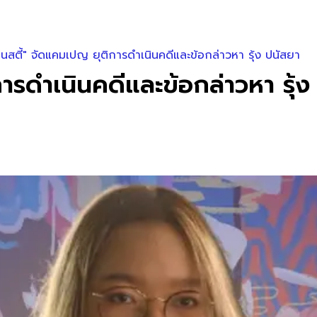
นสตี้" จัดแคมเปญ ยุติการดำเนินคดีและข้อกล่าวหา รุ้ง ปนัสยา
ารดำเนินคดีและข้อกล่าวหา รุ้ง