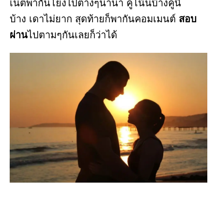
เน็ตพากันโยงไปต่างๆนานา คู่โน้นบ้างคู่นี้
บ้าง เดาไม่ยาก สุดท้ายก็พากันคอมเมนต์
สอบ
ผ่าน
ไปตามๆกันเลยก็ว่าได้