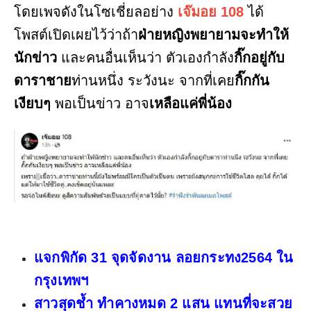
โดยเพจดังในโซเชี่ยลอย่าง
เจ๊มอย 108
ได้
โพสต์เปิดเผยไว้ว่าถ้า
ฝ่ายหญิงพยายามจะทำให้
นักข่าว
และคนอื่นเห็นว่า ตัวเองกำลัง
กิ๊กอยู่กับ
ดาราชาย
ท่านหนึ่ง ระวังนะ จากที่เคย
กิ๊กกัน
เงียบๆ
พอเป็นข่าว อาจ
เหลือแค่พี่น้อง
แจกพิกัด 31 จุดจัดงาน ลอยกระทง2564 ใน
กรุงเทพฯ
สาวสุดช้ำ ทำคางหมด 2 แสน แทนที่จะสวย