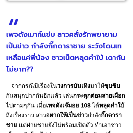
เพจดังเมาท์เเซ่บ สาวคลั่งรักพยายาม
เป็นข่าว กำลังกิ๊กดาราชาย ระวังโดนเท
เหลือแค่พี่น้อง ชาวเน็ตหลุดคำใบ้ เดากัน
ไม่ยาก??
จากกรณีมีเรื่องใน
วงการบันเทิง
มาให้
ซุบซิบ
กันสนุกปากกันอีกเเล้ว เล่น
กระตุกต่อมสายเผือก
ไปตามๆกัน เมื่อ
เพจดังเจ๊มอย 108
ได้
หลุดคำใบ้
ถึงเรื่องราว สาว
อยากให้เป็นข่าว
กำลัง
กิ๊กดารา
ชาย
เเต่ฝ่ายชายยังไม่พร้อมเปิดตัว ทำเอาชาว