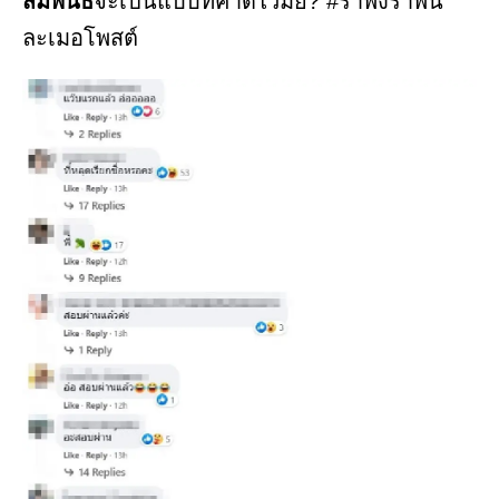
สัมพันธ์
จะเป็นแบบที่คาดไว้มั้ย? #รำพึงรำพัน
ละเมอโพสต์