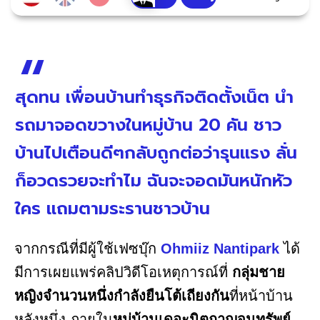
สุดทน เพื่อนบ้านทำธุรกิจติดตั้งเน็ต นำ
รถมาจอดขวางในหมู่บ้าน 20 คัน ชาว
บ้านไปเตือนดีๆกลับถูกต่อว่ารุนแรง ลั่น
ก็อวดรวยจะทำไม ฉันจะจอดมันหนักหัว
ใคร แถมตามระรานชาวบ้าน
จากกรณีที่มีผู้ใช้เฟซบุ๊ก
Ohmiiz Nantipark
ได้
มีการเผยแพร่คลิปวิดีโอเหตุการณ์ที่
กลุ่มชาย
หญิงจำนวนหนึ่งกำลังยืนโต้เถียงกัน
ที่หน้าบ้าน
หลังหนึ่ง ภายใน
หมู่บ้านเดอะนิตกาญจนทรัพย์