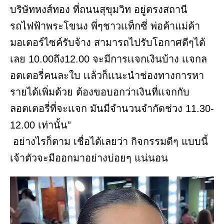
บริษัทหงส์ทอง ที่ถนนสุขุมวิท อยู่ตรงสถานี
รถไฟฟ้าพระโขนง พี่ๆชาวเเท็กซี่ พ่อค้าแม่ค้า
มอเตอร์ไซค์รับจ้าง สามารถไปรับโอกาศดีๆได้
เลย 10.00ถึง12.00 จะมีการเเจกเงินบ้าง เเจกล
อตเตอรี่คนละใบ เเล้วก็เเนะนำช่องทางการหา
รายได้เพิ่มด้วย ต้องขอบอกว่าเงินที่เเจกกับ
ลอตเตอรี่ที่จะเเจก มันมีจำนวนจำกัดช่วง 11.30-
12.00 เท่านั้น”
อย่างไรก็ตาม เชื่อได้เลยว่า กิจกรรมดีๆ แบบนี้
เจ้าตัวจะมีออกมาอย่างบ่อยๆ แน่นอน