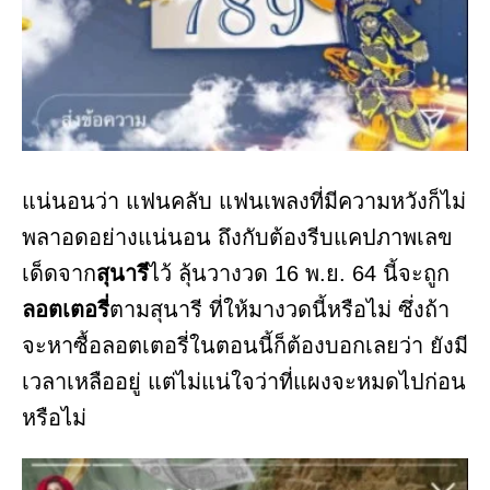
แน่นอนว่า แฟนคลับ แฟนเพลงที่มีความหวังก็ไม่
พลาอดอย่างแน่นอน ถึงกับต้องรีบแคปภาพเลข
เด็ดจาก
สุนารี
ไว้ ลุ้นวางวด 16 พ.ย. 64 นี้จะถูก
ลอตเตอรี่
ตามสุนารี ที่ให้มางวดนี้หรือไม่ ซึ่งถ้า
จะหาซื้อลอตเตอรี่ในตอนนี้ก็ต้องบอกเลยว่า ยังมี
เวลาเหลืออยู่ แต่ไม่แน่ใจว่าที่แผงจะหมดไปก่อน
หรือไม่