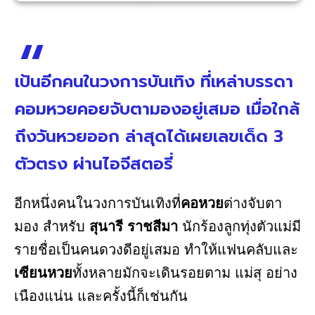
เป้นอีกคนในวงการบันเทิง ที่เหล่าบรรดา
คอมหวยคอยจับตามองอยู่เสมอ เมื่อใกล้
ถึงวันหวยออก ล่าสุดได้เผยเลขเด็ด 3
ตัวตรง ผ่านไอจีสตอรี่
อีกหนึ่งคนในวงการบันเทิงที่
คอหวย
ต่างจับตา
มอง สำหรับ
สุนารี ราชสีมา
นักร้องลูกทุ่งตัวแม่มี
รายชื่อเป็นคนดวงดีอยู่เสมอ ทำให้แฟนคลับและ
เซียนหวย
ทั้งหลายมักจะเดินรอยตาม แม่สุ อย่าง
เนืองแน่น และครั้งนี้ก็เช่นกัน