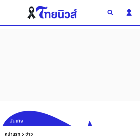
บันเทิง
หน้าแรก
ข่าว