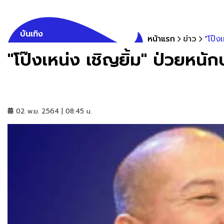
บันเทิง
หน้าแรก
ข่าว
"โป๊ง
"โป๊งเหน่ง เชิญยิ้ม" ป่วยหนั
02 พ.ย. 2564 | 08:45 น.