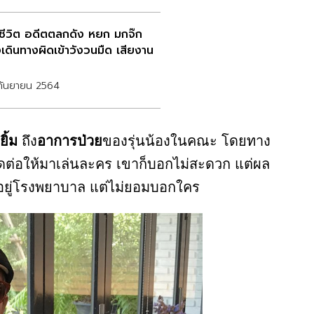
ดชีวิต อดีตตลกดัง หยก มกจ๊ก
เดินทางผิดเข้าวังวนมืด เสียงาน
กันยายน 2564
ยิ้ม
ถึง
อาการป่วย
ของรุ่นน้องในคณะ โดยทาง
มีติดต่อให้มาเล่นละคร เขาก็บอกไม่สะดวก แต่ผล
อยู่โรงพยาบาล แต่ไม่ยอมบอกใคร