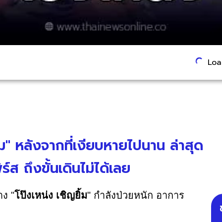
Load
ม" หลังจากที่เงียบหายไปนาน ล่าสุด
ส ถึงขั้นเดินไม่ได้เลย
าง "
โป๊งเหน่ง เชิญยิ้ม
" กำลังป่วยหนัก อาการ