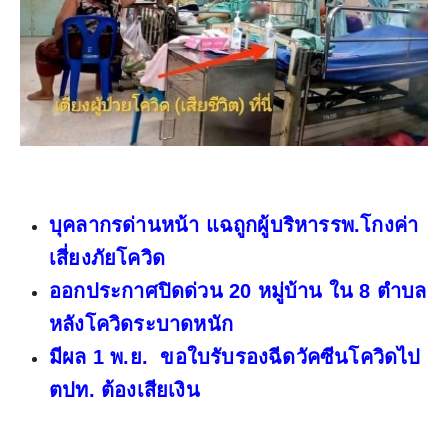
บุคลากรด่านหน้า แฉถูกผู้บริหารรพ.โกงค่า
เสี่ยงภัยโควิด
ออกประกาศปิดด่วน 20 หมู่บ้าน ใน 8 ตำบล
หลังโควิดระบาดหนัก
มีผล 1 พ.ย. ขอใบรับรองฉีดวัคซีนโควิดไป
ตปท. ต้องเสียเงิน