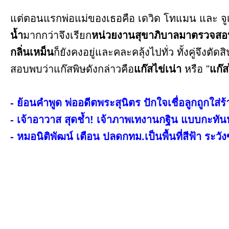
แต่ตอนแรกพ่อแม่ของเธอคือ เดวิด โทแมน และ จูเ
น้ำ
มากกว่าจึงเรียก
หน่วยงานสุขาภิบาลมาตรวจสอ
กลิ่นเหม็น
ก็ยังคงอยู่และคละคลุ้งไปทั่ว ทั้งคู่จึงต
สอบพบว่าแก๊สพิษดังกล่าวคือ
แก๊สไข่เน่า
หรือ "
แก๊
- ย้อนคำพูด พ่ออดีตพระสุนิตร ปักใจเชื่อลูกถูกใส
- เจ้าอาวาส สุดช้ำ! เจ้าภาพเทงานกฐิน แบบกะทัน
- หมอนิติพัฒน์ เตือน ปลดกทม.เป็นพื้นที่สีฟ้า ระวั