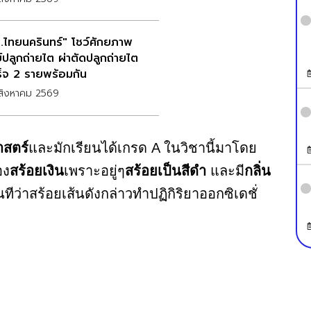
.ไทยนครินทร์" โชว์ศักยภาพ
์ปลูกถ่ายไต ผ่าตัดปลูกถ่ายไต
ร็จ 2 รายพร้อมกัน
สิงหาคม 2569
าสตร์
และมักเรียนได้เกรด A ในวิชานี้มาโดย
อง
สร้อยเงิน
เพราะอยู่ๆ
สร้อยเป็นสีดำ
และมี
กลิ่น
ทีว่าสร้อยเส้นดังกล่าวทำปฏิกิริยาออกซิเดชั่