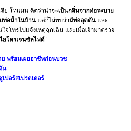
ลีย โทแมน คิดว่าน่าจะเป็น
กลิ่นจากท่อระบาย
บท่อน้ำในบ้าน
แต่ก็ไม่พบว่ามี
ท่ออุดตัน
และ
ัดสินใจโทรไปแจ้งเหตุฉุกเฉิน และเมื่อเจ้ามาตรวจ
สไฮโดรเจนซัลไฟด์
"
่ร้าย พร้อมเผยอาชีพก่อนบวช
หัน
งซูเปอร์สเปรดเดอร์