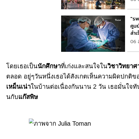
"รพ
ศูนย
สำเ
06 
โดยเธอเป็น
นักศึกษา
ที่เก่งและสนใจใน
วิชาวิทยาศ
ตลอด อยู่ๆวันหนึ่งเธอได้สังเกตเห็นความผิดปกติข
เหม็นเน่า
ในบ้านต่อเนื่องกันนาน 2 วัน เธอมั่นใจทัน
นกับ
แก๊สพิษ