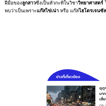
ฝีมือของ
ลูกสาว
ซึ่งเป็นหัวกะทิในวิชา
วิทยาศาสตร์
พบว่าเป็นเพราะ
แก๊สไข่เน่า
หรือ แก๊ส
ไฮโดรเจนซัล
ข่าวที่เกี่ยวข้อง
อุต
มาก 
เสี่
06 