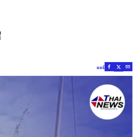
ี
แชร์