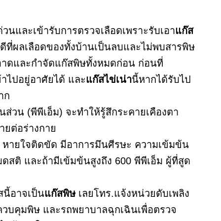
ด่วนและเข้ารับการตรวจเลือดเพราะรับเอา
แก๊ส
ดีที่ผลเลือดของทั้งบ้านเป็นลบและไม่พบสารพิษ
อาดและกำจัดแก๊สพิษทั้งหมดก่อน ก่อนที่
้าไปอยู่อาศัยได้ และ
แก๊สไข่เน่า
นี้หากได้รับไป
าก
นส่วน (พีพีเอ็ม) จะทำให้รู้สึกระคายเคืองตา
รายต่อร่างกาย
อง หายใจติดขัด มีอาการมึนศีรษะ ความเข้มข้น
ิ และถ้ามีเข้มข้นสูงถึง 600 พีพีเอ็ม ผู้ที่สูด
สนี้อาจเป็น
แก๊สพิษ
เลยโทร.แจ้งหน่วยดับเพลิง
ี่ควบคุมพิษ และรถพยาบาลฉุกเฉินเพื่อตรวจ