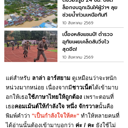
ตั้งวอร์รูม 24 ชม. ปลด
ล็อกงบฉุกเฉินให้ผู้ว่าฯ ลุย
ช่วยน้ำท่วมเหนือทันที
10 สิงหาคม 2569
เบื้องหลังแชมป์! ตำรวจ
อุทัยเผยเคล็ดลับวิ่งไว
สุดขีด!
10 สิงหาคม 2569
แต่สำหรับ
ลาล่า อาร์สยาม
ดูเหมือนว่าจะหนัก
หน่วงมากหน่อย เนื่องจากมี
ชาวเน็ต
ได้เข้ามาบ
อกให้เธอ
ใช้ภาษาไทยให้ถูกต้อง
เพราะตอนที่
เธอ
คอมเม้นต์ให้กำลังใจ หนึ่ง จักรวาล
นั้นคือ
พิมพ์คำว่า
"เป็นกำลังใจให้คะ"
ทำให้หลายคนที่
ได้อ่านนั้นต้องเข้ามาบอกว่า
ค่ะ / คะ
ยังใช้ไม่