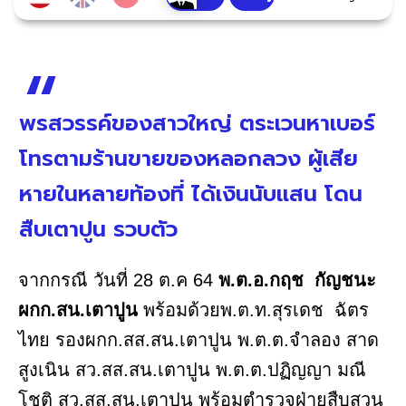
พรสวรรค์ของสาวใหญ่ ตระเวนหาเบอร์
โทรตามร้านขายของหลอกลวง ผู้เสีย
หายในหลายท้องที่ ได้เงินนับแสน โดน
สืบเตาปูน รวบตัว
จากกรณี วันที่ 28 ต.ค 64
พ.ต.อ.กฤช กัญชนะ
ผกก.สน.เตาปูน
พร้อมด้วยพ.ต.ท.สุรเดช ฉัตร
ไทย รองผกก.สส.สน.เตาปูน พ.ต.ต.จำลอง สาด
สูงเนิน สว.สส.สน.เตาปูน พ.ต.ต.ปฏิญญา มณี
โชติ สว.สส.สน.เตาปูน พร้อมตำรวจฝ่ายสืบสวน