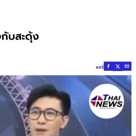
กับสะดุ้ง
แชร์