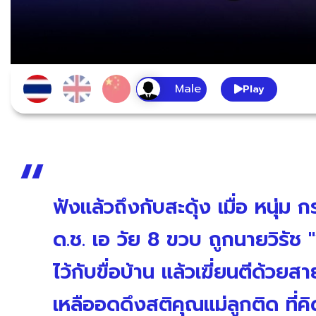
Play
ฟังแล้วถึงกับสะดุ้ง เมื่อ หนุ่
ด.ช. เอ วัย 8 ขวบ ถูกนายวิรัช "
ไว้กับขื่อบ้าน แล้วเฆี่ยนตีด้วย
เหลืออดดึงสติคุณแม่ลูกติด ที่คิ