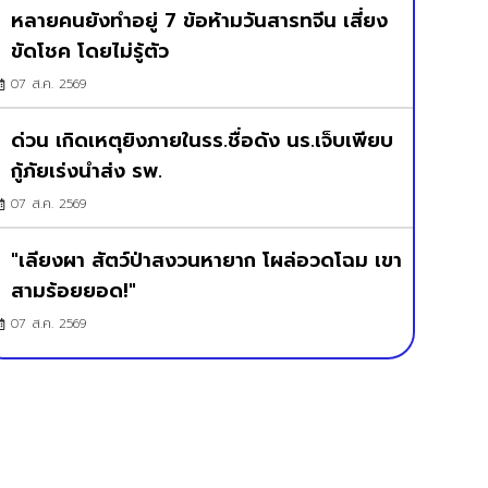
หลายคนยังทำอยู่ 7 ข้อห้ามวันสารทจีน เสี่ยง
ขัดโชค โดยไม่รู้ตัว
07 ส.ค. 2569
ด่วน เกิดเหตุยิงภายในรร.ชื่อดัง นร.เจ็บเพียบ
กู้ภัยเร่งนำส่ง รพ.
07 ส.ค. 2569
"เลียงผา สัตว์ป่าสงวนหายาก โผล่อวดโฉม เขา
สามร้อยยอด!"
07 ส.ค. 2569