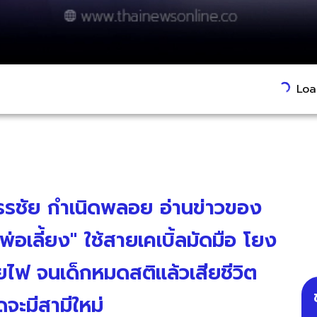
Load
ม กรรชัย กำเนิดพลอย อ่านข่าวของ
พ่อเลี้ยง" ใช้สายเคเบิ้ลมัดมือ โยง
สายไฟ จนเด็กหมดสติแล้วเสียชีวิต
ดจะมีสามีใหม่