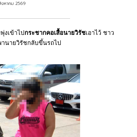
สิงหาคม 2569
พุ่งเข้าไป
กระชากคอเสื้อนายวิรัช
เอาไว้ ชาว
านายวิรัชกลับขึ้นรถไป