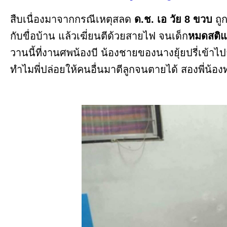
สืบเนื่องมาจากกรณีเหตุสลด
ด.ช. เอ วัย 8 ขวบ
ถู
กับขื่อบ้าน แล้วเฆี่ยนตีด้วยสายไฟ จนเด็ก
หมดสติแล
วานนี้ที่งานศพน้องบี น้องชายของนางยุ้ยปรี่เข้าไ
ทำไมพี่ปล่อยให้คนอื่นมาตีลูกจนตายได้ สองพี่น้อ