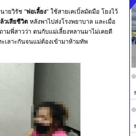
กนายวิรัช "
พ่อเลี้ยง
" ใช้สายเคเบิ้ลมัดมือ โยงไว้
้วเสียชีวิต
หลังพาไปส่งโรงพยาบาล และเมื่อ
ปถามพี่สาวว่า ตนกับแม่เลี้ยงหลานมาไม่เคยตี
งทะเลาะกันจนแม่ต้องเข้ามาห้ามทัพ