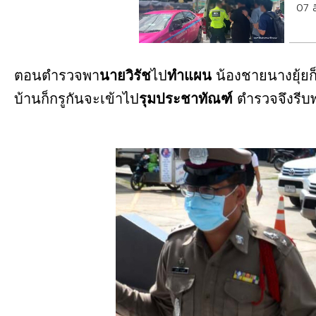
07 
ตอนตำรวจพา
นายวิรัช
ไป
ทำแผน
น้องชายนางยุ้ยก็
บ้านก็กรูกันจะเข้าไป
รุมประชาทัณฑ์
ตำรวจจึงรีบพ