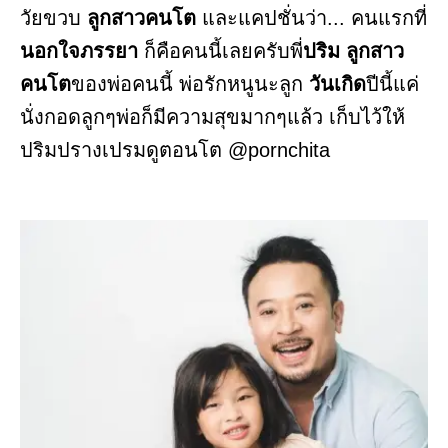
วัยขวบ
ลูกสาวคนโต
และแคปชั่นว่า... คนแรกที่
นอกใจภรรยา
ก็คือคนนี้เลยครับพี่
ปริม
ลูกสาว
คนโต
ของพ่อคนนี้ พ่อรักหนูนะลูก
วันเกิด
ปีนี้แค่
นั่งกอดลูกๆพ่อก็มีความสุขมากๆแล้ว เก็บไว้ให้
ปริมปรางเปรมดูตอนโต @pornchita