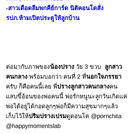
-สาวเดือดลืมพกคีย์การ์ด นิติคอนโดสั่ง
รปภ.ห้ามเปิดประตูให้ลูกบ้าน
ต่อมากับภาพของ
น้องปราง
วัย 3 ขวบ
ลูกสาว
คนกลาง
พร้อมบอกว่า คนที่ 2 ที่
นอกใจภรรยา
ครับ ก็คือคนนี้เลย พี่
ปรางลูกสาวคนกลาง
คน
แสบขี้อ้อนของพ่อคนนี้ พ่อรักหนูนะลูกวันเกิดแค่
พ่อได้อยู่ได้กอดลูกๆพ่อก็มีความสุขมากๆแล้ว
เก็บไว้ให้
ปริมปรางเปรม
ดูตอนโต @pornchita
@happymomentslab