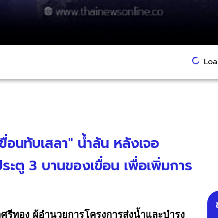
Load
ขื่อนทับเสลา" น้ำล้น หลังเจอ
ระตู 3 บานของเขื่อน เพื่อเพิ่มการ
รีทอง ผู้อำนวยการโครงการส่งน้ำและบำรุง