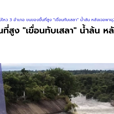
ม่ไหว 3 อำเภอ ขนของขึ้นที่สูง "เขื่อนทับเสลา" น้ำล้น หลังเจอพายุ
ี่สูง "เขื่อนทับเสลา" น้ำล้น ห