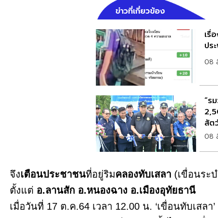
ข่าวที่เกี่ยวข้อง
เรื
ประพ
08 
“รมว
2,5
สัตว
08 
จึง
เตือนประชาชน
ที่อยู่ริม
คลองทับเสลา
(เขื่อนระบำ
ตั้งแต่
อ.ลานสัก อ.หนองฉาง อ.เมืองอุทัยธานี
เมื่อวันที่ 17 ต.ค.64 เวลา 12.00 น. ‘เขื่อนทับเสล