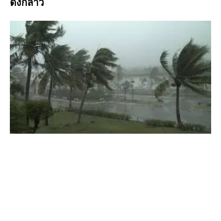
ดังกล่าว