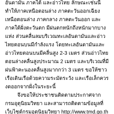
อันดามัน ภาคใต้ และอ่าวไทย ลักษณะเช่นนี้
ทำให้ภาคเหนือตอนล่าง ภาคตะวันออกเฉียง
เหนือตอนล่าง ภาคกลาง ภาคตะวันออก และ
ภาคใต้ฝั่งตะวันตก มีฝนตกหนักถึงหนักมากบาง
แห่ง ส่วนคลื่นลมบริเวณทะเลอันดามันและอ่าว
ไทยตอนบนมีกำลังแรง โดยทะเลอันดามันและ
อ่าวไทยตอนบนมีคลื่นสูง 2-3 เมตร ส่วนอ่าวไทย
ตอนล่างคลื่นสูงประมาณ 2 เมตร และบริเวณที่มี
ฝนฟ้าคะนองคลื่นสูงมากกว่า 3 เมตร ขอให้ชาว
เรือเดินเรือด้วยความระมัดระวัง และเรือเล็กควร
งดออกจากฝั่งในระยะนี้
จึงขอให้ประชาชนติดตามประกาศจาก
กรมอุตุนิยมวิทยา และสามารถติดตามข้อมูลที่
เว็บไซต์กรมอุตุนิยมวิทยา http://www.tmd.go.th