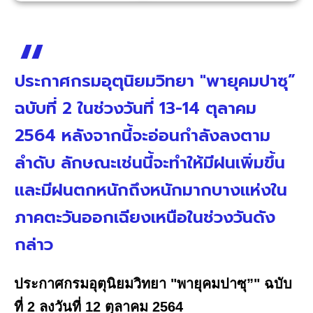
ประกาศกรมอุตุนิยมวิทยา "พายุคมปาซุ”
ฉบับที่ 2 ในช่วงวันที่ 13-14 ตุลาคม
2564 หลังจากนี้จะอ่อนกำลังลงตาม
ลำดับ ลักษณะเช่นนี้จะทำให้มีฝนเพิ่มขึ้น
และมีฝนตกหนักถึงหนักมากบางแห่งใน
ภาคตะวันออกเฉียงเหนือในช่วงวันดัง
กล่าว
ประกาศกรมอุตุนิยมวิทยา "พายุคมปาซุ”" ฉบับ
ที่ 2 ลงวันที่ 12 ตุลาคม 2564