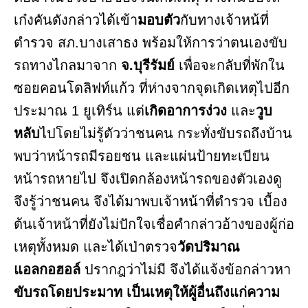
เก๋งคันดังกล่าวได้เข้า
มอบตัว
กับทางเจ้าหน้ที่
ตำรวจ สภ.บางเสาธง พร้อมให้การว่าตนเองขับ
รถทางไกลมาจาก
จ.บุรีรัมย์
เพื่อจะกลับที่พักใน
ซอยคอนโดลิฟท์แก้ว ที่ห่างจากจุดเกิดเหตุไปอีก
ประมาณ 1 ยูเทิร์น แต่
เกิดอาการง่วง
และ
วูบ
หลับ
ไปโดยไม่รู้ตัวว่าชนคน กระทั่งขับรถถึงบ้าน
พบว่าหน้ารถมีรอยชน และแผ่นป้ายทะเบียน
หน้ารถหายไป จึงเปิดกล้องหน้ารถของตัวเองดู
จึงรู้ว่าชนคน จึงได้มาพบเจ้าหน้าที่ตำรวจ เบื้อง
ต้นเจ้าหน้าที่ยังไม่ปักใจเชื่อคำกล่าวอ้างของผู้ก่อ
เหตุทั้งหมด และได้เป่าตรวจ
วัดปริมาณ
แอลกอฮอล์
ปรากฎว่าไม่มี จึงได้แจ้งข้อกล่าวหา
ขับรถโดยประมาท เป็นเหตุให้ผู้อื่นถึงแก่ความ