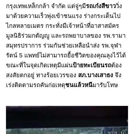
กรุงเทพเหล็กกล้า จำกัด แต่จู่ๆมี
รถเก๋งสีขาว
วิ่ง
มาด้วยความเร็วพุ่งเข้าชนแรง ร่างกระเด็นไป
ไกลหลายเมตร กระทั่งมีเจ้าหน้าที่อาสาสมัคร
มูลนิธิร่วมกตัญญู และรถพยาบาลของ รพ.รามา
สมุทรปราการ ร่วมกันช่วยเหลือนำส่ง รพ.จุฬา
รัตน์ 5 แพทย์ไม่สามารถยื้อชีวิตของคุณลุงไว้ได้
ขณะที่ในจุดเกิดเหตุมีแผ่น
ป้ายทะเบียนรถ
ต้อง
สงสัยตกอยู่ ทางร้อยเวรของ
สภ.บางเสาธง
จึง
เร่งติดตามรถคันก่อเหตุ
ชนแล้วหนี
มารับโทษ