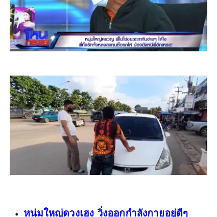
หนุ่มใหญ่ดวงเฮง วิ่งออกกำลังกายอยู่ดีๆ