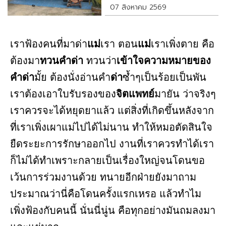
07 สิงหาคม 2569
เราฟ้องคนที่มาด่า
แม่
เรา ตอน
แม่
เราเพิ่งตาย คือ
ต้องมา
ทวนคำด่า
ทวนว่า
เข้าใจความหมายของ
คำด่า
มั้ย ต้องนั่งอ่านคำ
ด่า
ซ้ำๆเป็นร้อยเป็นพัน
เราต้องเอาใบรับรองของ
จิตแพทย์
มายัน ว่าจริงๆ
เราควรจะได้หยุดยาแล้ว แต่สิ่งที่เกิดขึ้นหลังจาก
ที่เราเพิ่งเผาแม่ไปได้ไม่นาน ทำให้หมอตัดสินใจ
ยืดระยะการรักษาออกไป งานที่เราควรทำได้เรา
ก็ไม่ได้ทำเพราะกลายเป็นเรื่องใหญ่จนโดนขอ
เว้นการร่วมงานด้วย ทนายอีกฝ่ายยังมาถาม
ประมาณว่านี่คือโดนครั้งแรกเหรอ แล้วทำไม
เพิ่งฟ้องกับคนนี้ นั่นนี่นู่น คือทุกอย่างมันถมลงมา