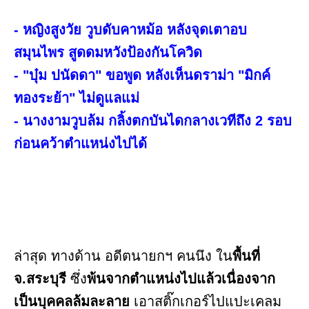
- หญิงสูงวัย วูบดับคาหม้อ หลังจุดเตาอบ
สมุนไพร สูดดมหวังป้องกันโควิด
- "บุ๋ม ปนัดดา" ขอพูด หลังเห็นดราม่า "มิกค์
ทองระย้า" ไม่ดูแลแม่
- นางงามวูบล้ม กลิ้งตกบันไดกลางเวทีถึง 2 รอบ
ก่อนคว้าตำแหน่งไปได้
ล่าสุด ทางด้าน อดีตนายกฯ คนนึง​ ใน
พื้นที่
จ.สระบุรี
ซึ่ง
พ้นจากตำแหน่งไปแล้วเนื่องจาก
เป็นบุคคลล้มละลาย
เอาสติ๊กเกอร์​ไปแปะเคลม