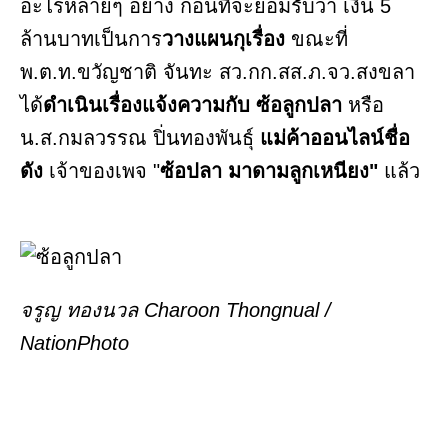
อะไรหลายๆ อย่าง ก่อนที่จะยอมรับว่า เงิน 5
ล้านบาทเป็นการ
​วางแผนกุเรื่อง
ขณะที่
พ.ต.ท.ขวัญชาติ​ จันทะ​ สว.กก.สส.ภ.จว.สงขลา​
ได้
ดำเนินเรื่องแจ้งความกับ ซ้อลูกปลา
หรือ
น.ส.กมลวรรณ ปิ่นทองพันธุ์
แม่ค้าออนไลน์ชื่อ
ดัง
เจ้าของเพจ "
ซ้อปลา มาดามลูกเหนียง"
แล้ว
จรูญ ทองนวล Charoon Thongnual /
NationPhoto