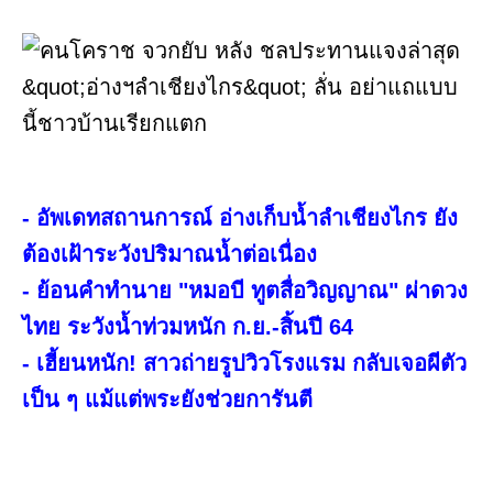
- อัพเดทสถานการณ์ อ่างเก็บน้ำลำเชียงไกร ยัง
ต้องเฝ้าระวังปริมาณน้ำต่อเนื่อง
- ย้อนคำทำนาย "หมอบี ทูตสื่อวิญญาณ" ผ่าดวง
ไทย ระวังน้ำท่วมหนัก ก.ย.-สิ้นปี 64
- เฮี้ยนหนัก! สาวถ่ายรูปวิวโรงแรม กลับเจอผีตัว
เป็น ๆ แม้แต่พระยังช่วยการันตี