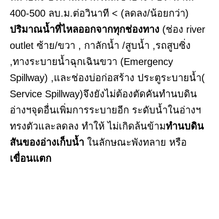
400-500 ลบ.ม.ต่อวินาที < (ลดลง/น้อยกว่า)
ปริมาณน้ำที่ไหลออกจากทุกช่องทาง
(ช่อง river
outlet ซ้าย/ขวา , กาลักน้ำ /สูบน้ำ ,รถสูบซิ่ง
,ทางระบายน้ำฉุกเฉินขวา (Emergency
Spillway) ,และช่องบ่อก่อสร้าง ประตูระบายน้ำ(
Service Spillway)จึงยังไม่ต้องตัดคันทำนบดิน
อ่างฯจุดอื่นเพิ่มการระบายอีก ระดับน้ำในอ่างฯ
ทรงตัวและลดลง ทำให้ ไม่เกิดล้นข้าม
ทำนบดิน
สันของอ่างเก็บน้ำ
ในลักษณะพังทลาย หรือ
เขื่อนแตก