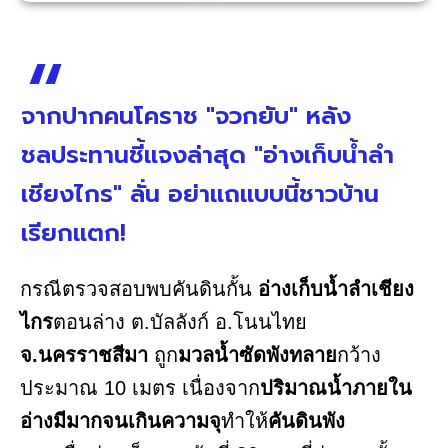
จากปากคนโคราช "จวกยับ" หลัง
ชลประทานชี้แจงล่าสุด "อ่างเก็บน้ำลำ
เชียงไกร" ลั่น อย่าแถแบบนี้ชาวบ้าน
เรียกแตก!
กรณีตรวจสอบพบคันดินกั้น
อ่างเก็บน้ำลำเชียง
ไกร
ตอนล่าง ต.บัลลังก์ อ.โนนไทย
จ.นครราชสีมา
ถูก
มวลน้ำซัดพังทลาย
กว้าง
ประมาณ 10 เมตร เนื่องจาก
ปริมาณน้ำภายใน
อ่างมีมากจนเกินความจุ
ทำให้
คันดินพัง