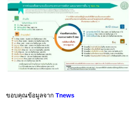
ขอบคุณข้อมูลจาก
Tnews