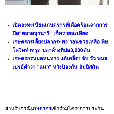
เปิดลงทะเบียนเกษตรกรที่เดือดร้อนจากการ
ปิด"ตลาดสุรนารี" เช็ครายละเอียด
เกษตรกรเลี้ยงปลากระพง วอนช่วยเหลือ พิษ
โควิดทำทรุด ปลาค้างที่บ่อ3,000ตัน
เกษตรกรหมดหนทาง แก้เคล็ด! จับ วัว พ่นส
เปรย์คำว่า "แมว" หวังป้องกัน ลัมปีสกิน
สำหรับกรณี
เกษตรกร
เข้าร่วมโครงการประกัน