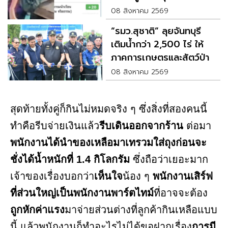
08 สิงหาคม 2569
“รมว.สุชาติ” ลุยจันทบุรี
เติมน้ำกว่า 2,500 ไร่ ให้
ภาคการเกษตรและสัตว์ป่า
08 สิงหาคม 2569
สุดท้ายทั้งคู่ก็กินไม่หมดจริง ๆ ซึ่งสิ่งที่สองคนนี้
ทำคือรีบจ่ายเงินแล้ว
รีบเดินออกจากร้าน
ต่อมา
พนักงานได้นำของเหลือมาเทรวมใส่ถุงก่อนจะ
ชั่งได้น้ำหนักที่ 1.4 กิโลกรัม
ซึ่งถือว่าเยอะมาก
เจ้าของเรื่องบอกว่า
เห็นใจ
น้อง ๆ
พนักงานเสิร์ฟ
ที่ส่วนใหญ่เป็นพนักงานพาร์ตไทม์
ที่อาจจะต้อง
ถูกหักค่าแรง
มาจ่ายส่วนต่างที่ลูกค้ากินเหลือแบบ
นี้ แล้วพนักงานก็ทำอะไรไม่ได้ขอฝากเรื่อง
การมี