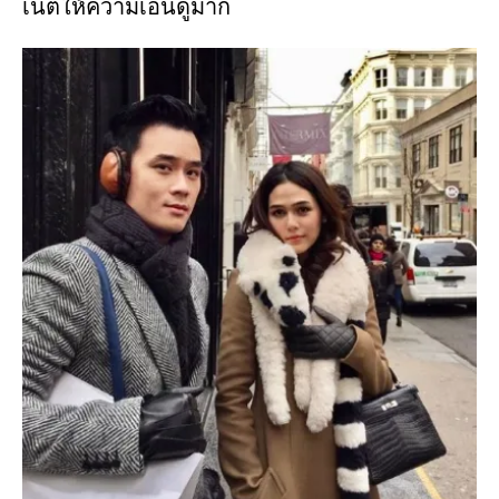
เน็ตให้ความเอ็นดูมาก