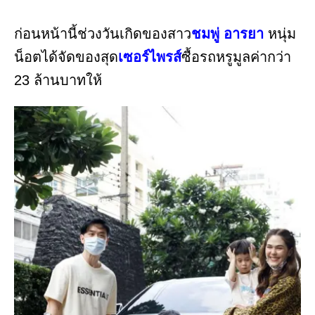
ก่อนหน้านี้ช่วงวันเกิดของสาว
ชมพู่ อารยา
หนุ่ม
น็อตได้จัดของสุด
เซอร์ไพรส์
ซื้อรถหรูมูลค่ากว่า
23 ล้านบาทให้