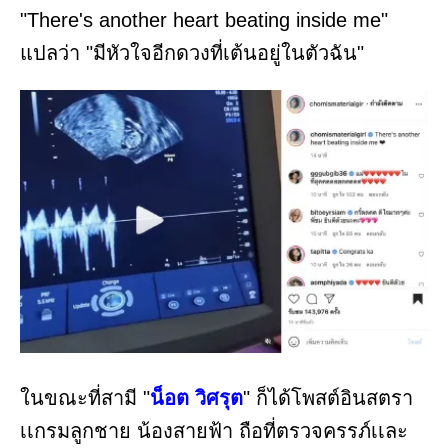
"There's another heart beating inside me"
แปลว่า "มีหัวใจอีกดวงที่เต้นอยู่ในตัวฉัน"
ในขณะที่สามี "
น็อต วิศรุต
" ก็ได้โพสต์อินสตรา
เเกรมลูกชาย น้องสายฟ้า ถือที่ตรวจครรภ์เเละ