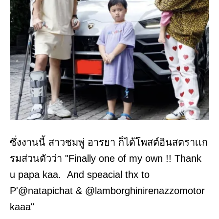
ซึ่งงานนี้ สาวชมพู่ อารยา ก็ได้โพสต์อินสตราเเก
รมส่วนตัวว่า "Finally one of my own !! Thank
u papa kaa. And speacial thx to
P'@natapichat & @lamborghinirenazzomotor
kaaa"