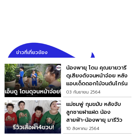
ข่าวที่เกี่ยวข้อง
น้องพายุ โดน คุณยายวารี
ดุเสียงดังจนหน้าจ๋อย หลัง
แอบเด็ดดอกไม้จนต้นโกร๋น
03 กันยายน 2564
แม่ชมพู่ กุมขมับ หลังจับ
ลูกชายฝาแฝด น้อง
สายฟ้า-น้องพายุ มารีวิว
เสื้อผ้า
10 สิงหาคม 2564