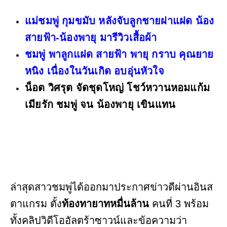
แม่ชมพู่ กุมขมับ หลังจับลูกชายฝาแฝด น้อง
สายฟ้า-น้องพายุ มารีวิวเสื้อผ้า
ชมพู่ พาลูกแฝด สายฟ้า พายุ กราบ คุณยาย
หนิง เนื่องในวันเกิด อบอุ่นหัวใจ
น็อต วิศรุต จัดชุดโหญ่ โชว์หวานหอมแก้ม
เมียรัก ชมพู่ จน น้องพายุ เขินแทน
ล่าสุดสาวชมพู่ได้ออกมาประกาศข่าวดีผ่านอินส
ตาแกรม ตั้ง
ท้องทายาทหมื่นล้าน
คนที่ 3 พร้อม
ทั้งคลิปวิดีโออัลตร้าซาวน์และข้อความว่า