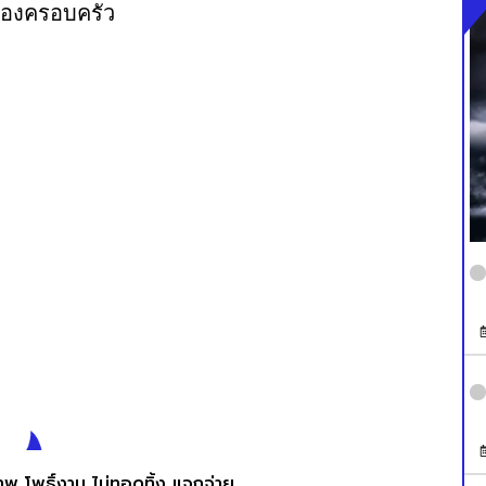
จของครอบครัว
เทพ โพธิ์งาม ไม่ทอดทิ้ง แจกจ่าย