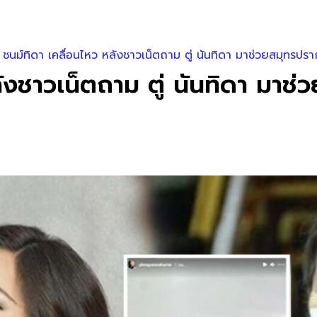
ชนม์ทิดา เคลื่อนไหว หลังชาวเน็ตถาม ตู่ นันทิดา มาช่วยสมุทรปรา
ังชาวเน็ตถาม ตู่ นันทิดา มาช่