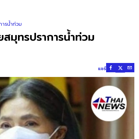
การน้ำท่วม
วยสมุทรปราการน้ำท่วม
แชร์