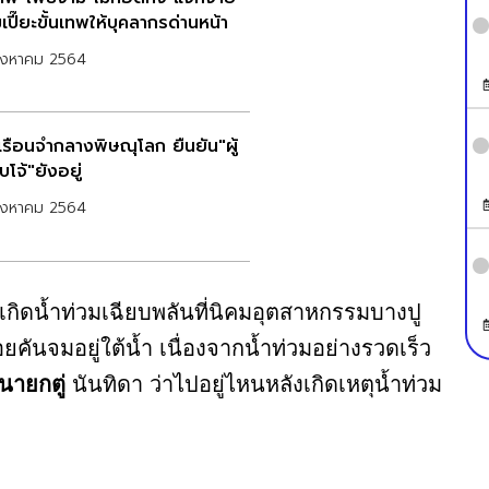
ปี๊ยะขั้นเทพให้บุคลากรด่านหน้า
สิงหาคม 2564
เรือนจำกลางพิษณุโลก ยืนยัน"ผู้
บโจ้"ยังอยู่
สิงหาคม 2564
เกิดน้ำท่วมเฉียบพลันที่นิคมอุตสาหกรรมบางปู
ันจมอยู่ใต้น้ำ เนื่องจากน้ำท่วมอย่างรวดเร็ว
นายกตู่
นันทิดา ว่าไปอยู่ไหนหลังเกิดเหตุน้ำท่วม