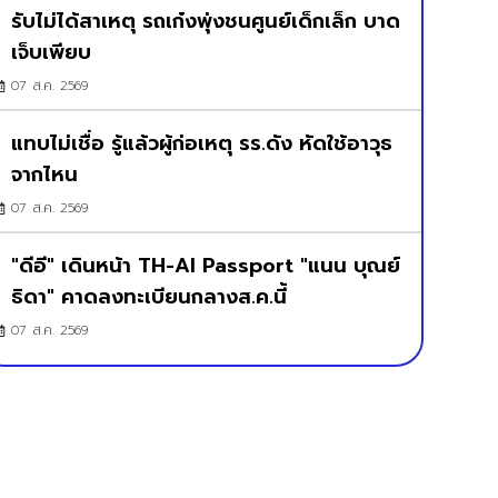
รับไม่ได้สาเหตุ รถเก๋งพุ่งชนศูนย์เด็กเล็ก บาด
เจ็บเพียบ
07 ส.ค. 2569
แทบไม่เชื่อ รู้แล้วผู้ก่อเหตุ รร.ดัง หัดใช้อาวุธ
จากไหน
07 ส.ค. 2569
"ดีอี" เดินหน้า TH-AI Passport "แนน บุณย์
ธิดา" คาดลงทะเบียนกลางส.ค.นี้
07 ส.ค. 2569