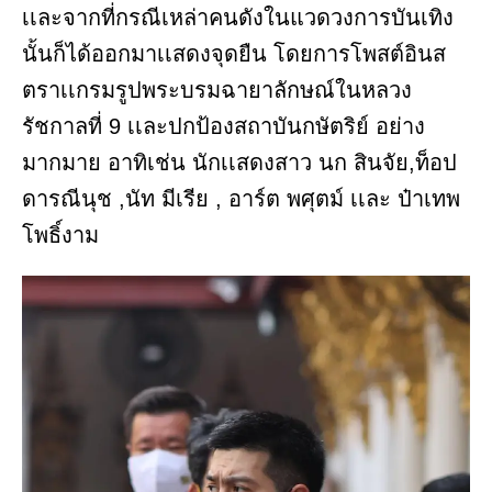
เเละจากที่กรณีเหล่าคนดังในแวดวงการบันเทิง
นั้นก็ได้ออกมาเเสดงจุดยืน โดยการโพสต์อินส
ตราเเกรมรูปพระบรมฉายาลักษณ์ในหลวง
รัชกาลที่ 9 เเละปกป้องสถาบันกษัตริย์ อย่าง
มากมาย อาทิเช่น นักเเสดงสาว นก สินจัย,ท็อป
ดารณีนุช ,นัท มีเรีย , อาร์ต พศุตม์ เเละ ป๋าเทพ
โพธิ์งาม