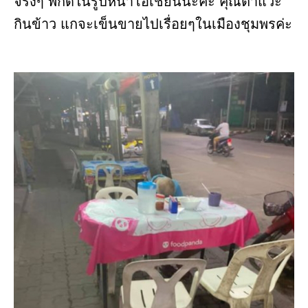
จริงๆ พิกัดในรูปหน้าโอเชียนนะคะ คุณตาแวะ
กินข้าว แกจะเข็นขายไปเรื่อยๆในเมืองชุมพรค่ะ