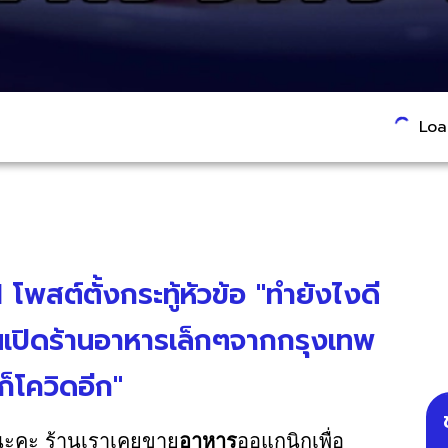
Load
พสต์ตั้งกระทู้หัวข้อ "ทำยังไงดี
นเปิดร้านอาหารเล็กๆจากกรุงเทพ
ก็โควิดอีก"
ึงนะคะ ร้านเราเคยขาย
อาหาร
ออแกนิกเพื่อ