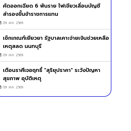
คัดออกเฉียด 6 พันราย ไฟเขียวเลื่อนบัญชี
สำรองขึ้นข้าราชการแทน
09 ส.ค. 2569
เช็กเกณฑ์เยียวยา รัฐบาลเคาะจ่ายเงินช่วยเหลือ
เหตุสลด นนทบุรี
09 ส.ค. 2569
เตือนราศีเจอฤทธิ์ "สุริยุปราคา" ระวังปัญหา
สุขภาพ อุบัติเหตุ
09 ส.ค. 2569