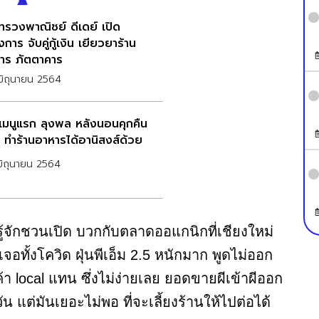
ทรวงพาณิชย์ ดีเดย์ เปิด
การ จับคู่กู้เงิน เยียวยาร้าน
าร ภัตตาคาร
ิถุนายน 2564
ดเมนูแรก ลุงพล หลังนอนคุกคืน
 ทำร้านอาหารได้อานิสงส์ด้วย
ิถุนายน 2564
รู้จักชวนเปิด บวกกับตลาดออแกนิกที่เชียงใหม่
จอทั้งโควิด ฝุ่นพีเอ็ม 2.5 หนักมาก พูดไม่ออก
้า local แทน ซึ่งไม่ง่ายเลย ยอดขายผีเข้าผีออก
วัน แต่มันเยอะไม่พอ ที่จะเลี้ยงร้านให้ไปต่อได้