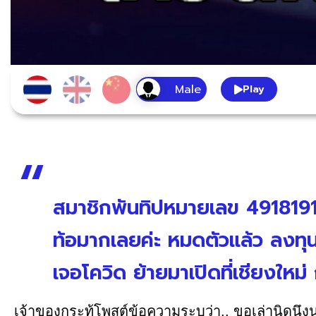
Play
สมาชิกพันทิปหมายเลข 4918191 โ
ท้อมากเลยค่ะ หมดตัวแล้ว ลงทุ
เจอโควิด ย้ายมาเปิดที่เชียงใหม่ 
เจ้าของกระทู้โพสต์ข้อความระบุว่า.. ขอเล่านิดน