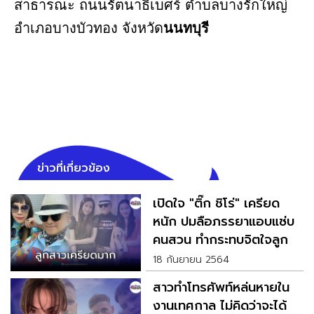
สาธารณะ ถนนรัตนาธิเบศร์ ตำบลบางรักใหญ่
อำเภอบางบัวทอง จังหวัด
นนทบุรี
ข่าวที่เกี่ยวข้อง
เปิดใจ "ติ๊ก ชิโร่" เครียด
หนัก ปมลือภรรยาแอบแซ่บ
คนสวน ทำกระทบจิตใจลูก
18 กันยายน 2564
สาวทำโทรศัพท์หล่นหายใน
งานเทศกาล ไม่คิดว่าจะได้