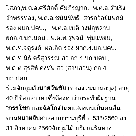
โสภา,พ.ต.อ.ศรีศักดิ์ คัมภีรญาณ, พ.ต.อ.สำเริง
อำพรรทอง, พ.ต.อ.ชนันนัทธ์ สารถวัลย์แพศย์
รอง ผบก.ปคบ., พ.ต.อ.เนติ วงษ์กุหลาบ
ผกก.4.บก.ปคบ., พ.ต.ท.สุพจน์ พุ่มแหยม,
พ.ต.ท.จตุรงค์ ผลเกิด รอง ผกก.4.บก.ปคบ.
พ.ต.ท.นิธิ ตรีสุวรรณ สว.กก.4.บก.ปคบ.,
พ.ต.ต.สุรสีห์ คงทัพ สว.(สอบสวน) กก.4
บก.ปคบ.,
ร่วมจับกุมตัว
​นายวันชัย
(ขอสงวนนามสกุล) อายุ
40 ปีข้อกล่าวหา​ซึ่งต้องหาว่ากระทำผิดฐาน
“
กรรโชก
และ
ฉ้อโกง
โดยแสดงตนเป็นคนอื่น”
ตาม
หมายจับ
ศาลอาญาธนบุรีที่ จ.538/2560 ลง
31 สิงหาคม 2560จับกุมได้ ​บริเวณริมทาง