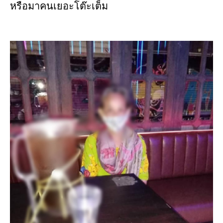
หรือมาคนเยอะโต๊ะเต็ม