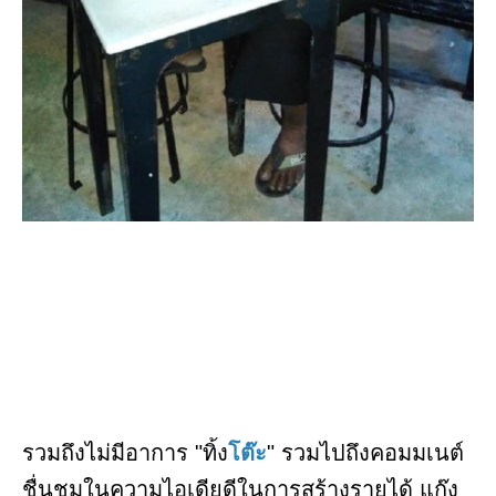
รวมถึงไม่มีอาการ "ทิ้ง
โต๊ะ
" รวมไปถึงคอมมเนต์
ชื่นชมในความไอเดียดีในการสร้างรายได้ แก๊ง