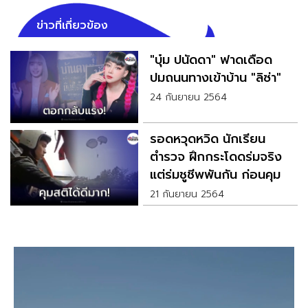
ข่าวที่เกี่ยวข้อง
"บุ๋ม ปนัดดา" ฟาดเดือด
ปมถนนทางเข้าบ้าน "ลิซ่า"
24 กันยายน 2564
รอดหวุดหวิด นักเรียน
ตำรวจ ฝึกกระโดดร่มจริง
แต่ร่มชูชีพพันกัน ก่อนคุม
สติได้
21 กันยายน 2564