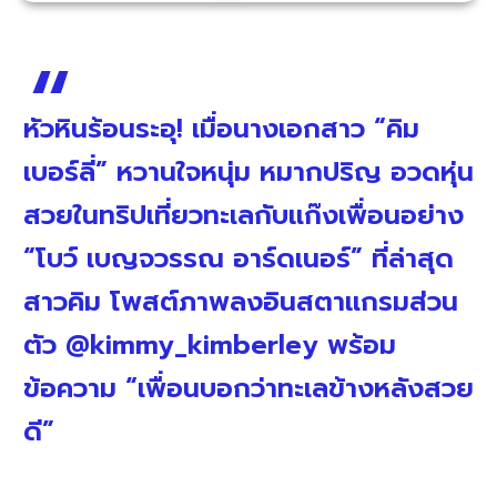
หัวหินร้อนระอุ! เมื่อนางเอกสาว “คิม
เบอร์ลี่” หวานใจหนุ่ม หมากปริญ อวดหุ่น
สวยในทริปเที่ยวทะเลกับแก๊งเพื่อนอย่าง
“โบว์ เบญจวรรณ อาร์ดเนอร์” ที่ล่าสุด
สาวคิม โพสต์ภาพลงอินสตาแกรมส่วน
ตัว @kimmy_kimberley พร้อม
ข้อความ “เพื่อนบอกว่าทะเลข้างหลังสวย
ดี”