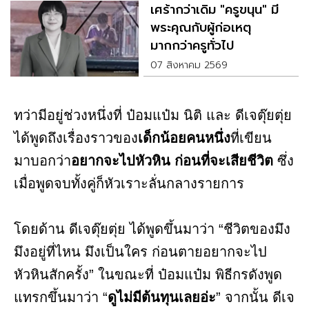
เศร้ากว่าเดิม "ครูขนุน" มี
พระคุณกับผู้ก่อเหตุ
มากกว่าครูทั่วไป
07 สิงหาคม 2569
ทว่ามีอยู่ช่วงหนึ่งที่ ป๋อมแป๋ม นิติ และ ดีเจตุ๊ยตุ่ย
ได้พูดถึงเรื่องราวของ
เด็กน้อยคนหนึ่ง
ที่เขียน
มาบอกว่า
อยากจะไปหัวหิน ก่อนที่จะเสียชีวิต
ซึ่ง
เมื่อพูดจบทั้งคู่ก็หัวเราะลั่นกลางรายการ
โดยด้าน ดีเจตุ๊ยตุ่ย ได้พูดขึ้นมาว่า “ชีวิตของมึง
มึงอยู่ที่ไหน มึงเป็นใคร ก่อนตายอยากจะไป
หัวหินสักครั้ง” ในขณะที่ ป๋อมแป๋ม พิธีกรดังพูด
แทรกขึ้นมาว่า “
ดูไม่มีต้นทุนเลยอ่ะ
” จากนั้น ดีเจ