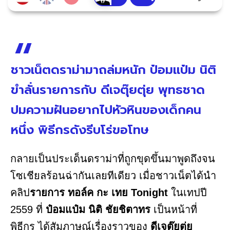
ชาวเน็ตดราม่ามาถล่มหนัก ป๋อมแป๋ม นิติ
ขำลั่นรายการกับ ดีเจตุ๊ยตุ่ย พุทธชาด
ปมความฝันอยากไปหัวหินของเด็กคน
หนึ่ง พิธีกรดังรีบโร่ขอโทษ
กลายเป็นประเด็นดราม่าที่ถูกขุดขึ้นมาพูดถึงจน
โซเชียลร้อนฉ่ากันเลยทีเดียว เมื่อชาวเน็ตได้นำ
คลิป
รายการ ทอล์ค กะ เทย Tonight
ในเทปปี
2559 ที่
ป๋อมแป๋ม นิติ ชัยชิตาทร
เป็นหน้าที่
พิธีกร ได้สัมภาษณ์เรื่องราวของ
ดีเจตุ๊ยตุ่ย