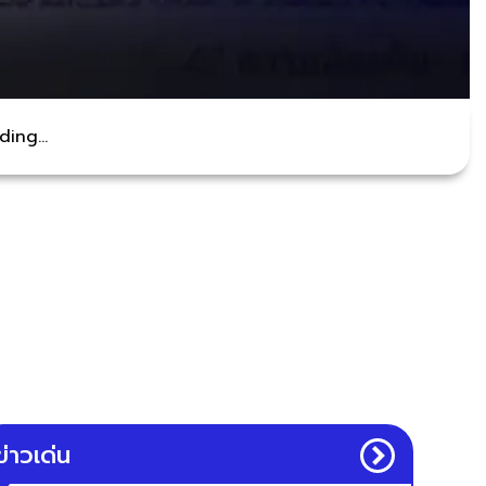
ing...
ข่าวเด่น