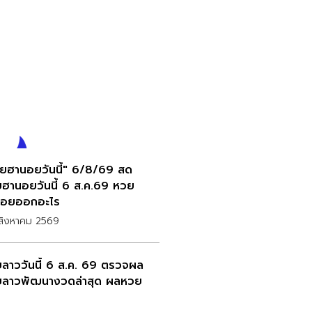
ยฮานอยวันนี้" 6/8/69 สด
ฮานอยวันนี้ 6 ส.ค.69 หวย
อยออกอะไร
สิงหาคม 2569
ลาววันนี้ 6 ส.ค. 69 ตรวจผล
ลาวพัฒนางวดล่าสุด ผลหวย