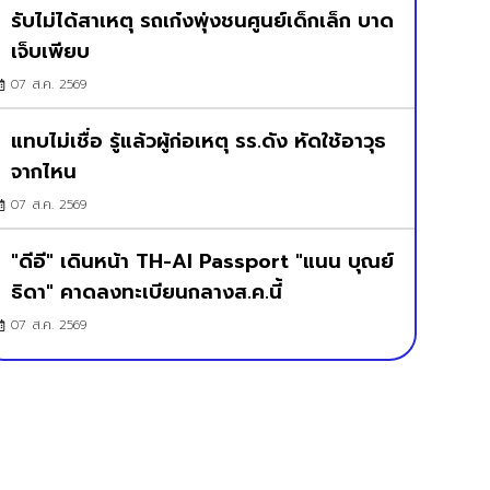
รับไม่ได้สาเหตุ รถเก๋งพุ่งชนศูนย์เด็กเล็ก บาด
เจ็บเพียบ
07 ส.ค. 2569
แทบไม่เชื่อ รู้แล้วผู้ก่อเหตุ รร.ดัง หัดใช้อาวุธ
จากไหน
07 ส.ค. 2569
"ดีอี" เดินหน้า TH-AI Passport "แนน บุณย์
ธิดา" คาดลงทะเบียนกลางส.ค.นี้
07 ส.ค. 2569