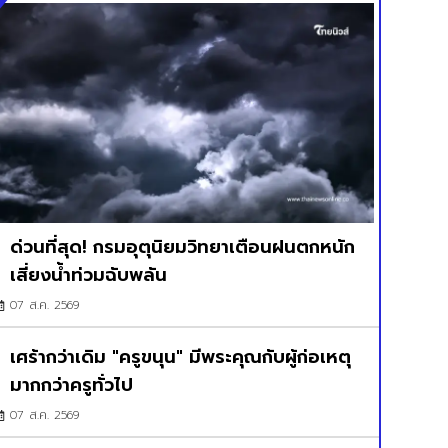
ด่วนที่สุด! กรมอุตุนิยมวิทยาเตือนฝนตกหนัก
เสี่ยงน้ำท่วมฉับพลัน
07 ส.ค. 2569
เศร้ากว่าเดิม "ครูขนุน" มีพระคุณกับผู้ก่อเหตุ
มากกว่าครูทั่วไป
07 ส.ค. 2569