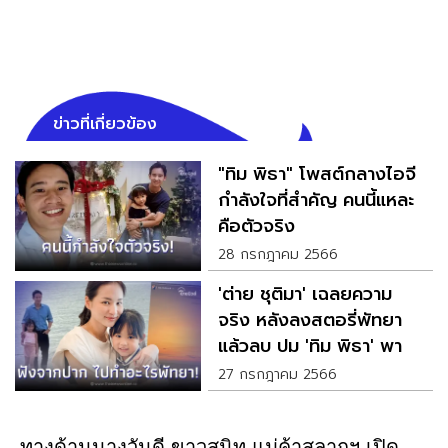
ข่าวที่เกี่ยวข้อง
"ทิม พิธา" โพสต์กลางไอจี
กำลังใจที่สำคัญ คนนี้แหละ
คือตัวจริง
28 กรกฎาคม 2566
'ต่าย ชุติมา' เฉลยความ
จริง หลังลงสตอรี่พัทยา
แล้วลบ ปม 'ทิม พิธา' พา
ลูกไปทะเล
27 กรกฎาคม 2566
ทางด้านนางวันดี ขาวสนิท แม่ค้าสลากฯ เปิด