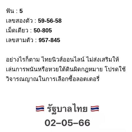
ฟัน :
5
เลขสองตัว :
59-56-58
เม็ดเดียว :
50-805
เลขสามตัว :
957-845
อย่างไรก็ตาม ไทยนิวส์ออนไลน์ ไม่ส่งเสริมให้
เล่นการพนันหรือหวยใต้ดินผิดกฎหมาย โปรดใช้
วิจารณญาณในการเลือกซื้อลอตเตอรี่