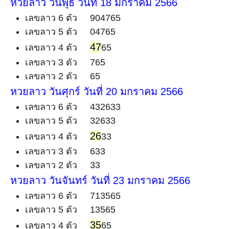
หวยลาว วันพุธ วันที่ 18 มกราคม 2566
เลขลาว 6 ตัว 904765
เลขลาว 5 ตัว 04765
47
เลขลาว 4 ตัว
65
เลขลาว 3 ตัว 765
เลขลาว 2 ตัว 65
หวยลาว วันศุกร์ วันที่ 20 มกราคม 2566
เลขลาว 6 ตัว 432633
เลขลาว 5 ตัว 32633
26
เลขลาว 4 ตัว
33
เลขลาว 3 ตัว 633
เลขลาว 2 ตัว 33
หวยลาว วันจันทร์ วันที่ 23 มกราคม 2566
เลขลาว 6 ตัว 713565
เลขลาว 5 ตัว 13565
35
เลขลาว 4 ตัว
65