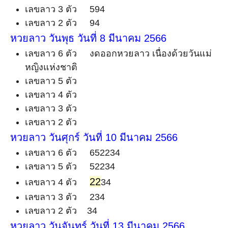
เลขลาว 3 ตัว 594
เลขลาว 2 ตัว 94
หวยลาว วันพุธ วันที่ 8 มีนาคม 2566
เลขลาว 6 ตัว งดออกหวยลาว เนื่องด้วยวันแม่
หญิงแห่งชาติ
เลขลาว 5 ตัว
เลขลาว 4 ตัว
เลขลาว 3 ตัว
เลขลาว 2 ตัว
หวยลาว วันศุกร์ วันที่ 10 มีนาคม 2566
เลขลาว 6 ตัว 652234
เลขลาว 5 ตัว 52234
22
เลขลาว 4 ตัว
34
เลขลาว 3 ตัว 234
เลขลาว 2 ตัว 34
หวยลาว วันจันทร์ วันที่ 13 มีนาคม 2566