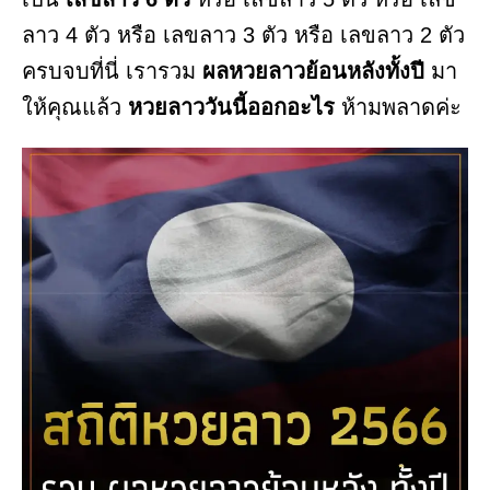
ลาว 4 ตัว หรือ เลขลาว 3 ตัว หรือ เลขลาว 2 ตัว
ครบจบที่นี่ เรารวม
ผลหวยลาวย้อนหลังทั้งปี
มา
ให้คุณแล้ว
หวยลาววันนี้ออกอะไร
ห้ามพลาดค่ะ