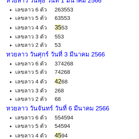
หวยลาว วันพุธ วันที่ 1 มีนาคม 2566
เลขลาว 6 ตัว 263553
เลขลาว 5 ตัว 63553
35
เลขลาว 4 ตัว
53
เลขลาว 3 ตัว 553
เลขลาว 2 ตัว 53
หวยลาว วันศุกร์ วันที่ 3 มีนาคม 2566
เลขลาว 6 ตัว 374268
เลขลาว 5 ตัว 74268
42
เลขลาว 4 ตัว
68
เลขลาว 3 ตัว 268
เลขลาว 2 ตัว 68
หวยลาว วันจันทร์ วันที่ 6 มีนาคม 2566
เลขลาว 6 ตัว 554594
เลขลาว 5 ตัว 54594
45
เลขลาว 4 ตัว
94