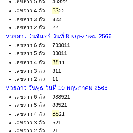
เลขลาว 5 ตัว 46322
63
เลขลาว 4 ตัว
22
เลขลาว 3 ตัว 322
เลขลาว 2 ตัว 22
หวยลาว วันจันทร์ วันที่ 8 พฤษภาคม 2566
เลขลาว 6 ตัว 733811
เลขลาว 5 ตัว 33811
38
เลขลาว 4 ตัว
11
เลขลาว 3 ตัว 811
เลขลาว 2 ตัว 11
หวยลาว วันพุธ วันที่ 10 พฤษภาคม 2566
เลขลาว 6 ตัว 988521
เลขลาว 5 ตัว 88521
85
เลขลาว 4 ตัว
21
เลขลาว 3 ตัว 521
เลขลาว 2 ตัว 21