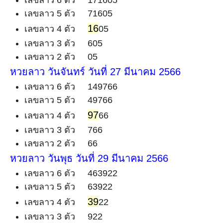
เลขลาว 6 ตัว 171605
เลขลาว 5 ตัว 71605
16
เลขลาว 4 ตัว
05
เลขลาว 3 ตัว 605
เลขลาว 2 ตัว 05
หวยลาว วันจันทร์ วันที่ 27 มีนาคม 2566
เลขลาว 6 ตัว 149766
เลขลาว 5 ตัว 49766
97
เลขลาว 4 ตัว
66
เลขลาว 3 ตัว 766
เลขลาว 2 ตัว 66
หวยลาว วันพุธ วันที่ 29 มีนาคม 2566
เลขลาว 6 ตัว 463922
เลขลาว 5 ตัว 63922
39
เลขลาว 4 ตัว
22
เลขลาว 3 ตัว 922