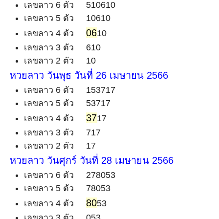
เลขลาว 6 ตัว 510610
เลขลาว 5 ตัว 10610
06
เลขลาว 4 ตัว
10
เลขลาว 3 ตัว 610
เลขลาว 2 ตัว 10
หวยลาว วันพุธ วันที่ 26 เมษายน 2566
เลขลาว 6 ตัว 153717
เลขลาว 5 ตัว 53717
37
เลขลาว 4 ตัว
17
เลขลาว 3 ตัว 717
เลขลาว 2 ตัว 17
หวยลาว วันศุกร์ วันที่ 28 เมษายน 2566
เลขลาว 6 ตัว 278053
เลขลาว 5 ตัว 78053
80
เลขลาว 4 ตัว
53
เลขลาว 3 ตัว 053