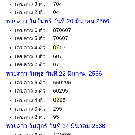
เลขลาว 3 ตัว 704
เลขลาว 2 ตัว 04
หวยลาว วันจันทร์ วันที่ 20 มีนาคม 2566
เลขลาว 6 ตัว 870607
เลขลาว 5 ตัว 70607
06
เลขลาว 4 ตัว
07
เลขลาว 3 ตัว 607
เลขลาว 2 ตัว 07
หวยลาว วันพุธ วันที่ 22 มีนาคม 2566
เลขลาว 6 ตัว 660295
เลขลาว 5 ตัว 60295
02
เลขลาว 4 ตัว
95
เลขลาว 3 ตัว 295
เลขลาว 2 ตัว 95
หวยลาว วันศุกร์ วันที่ 24 มีนาคม 2566