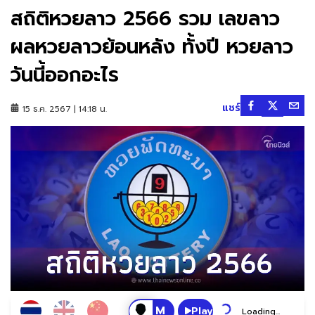
สถิติหวยลาว 2566 รวม เลขลาว
ผลหวยลาวย้อนหลัง ทั้งปี หวยลาว
วันนี้ออกอะไร
แชร์
15 ธ.ค. 2567 | 14:18 น.
Play
Loading...