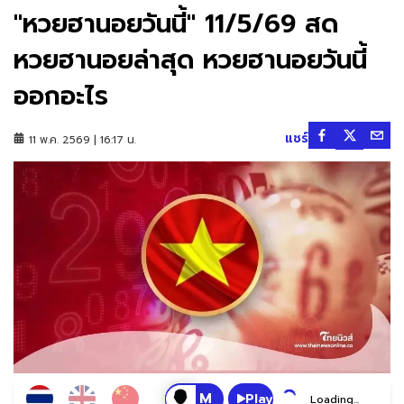
"หวยฮานอยวันนี้" 11/5/69 สด
หวยฮานอยล่าสุด หวยฮานอยวันนี้
ออกอะไร
แชร์
11 พ.ค. 2569 | 16:17 น.
Play
Loading...