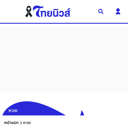
หวย
หน้าแรก
หวย