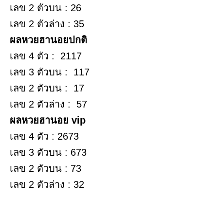
เลข 2 ตัวบน : 26
เลข 2 ตัวล่าง : 35
ผลหวยฮานอยปกติ
เลข 4 ตัว : 2117
เลข 3 ตัวบน : 117
เลข 2 ตัวบน : 17
เลข 2 ตัวล่าง : 57
ผลหวยฮานอย vip
เลข 4 ตัว : 2673
เลข 3 ตัวบน : 673
เลข 2 ตัวบน : 73
เลข 2 ตัวล่าง : 32