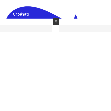
ข่าวล่าสุด