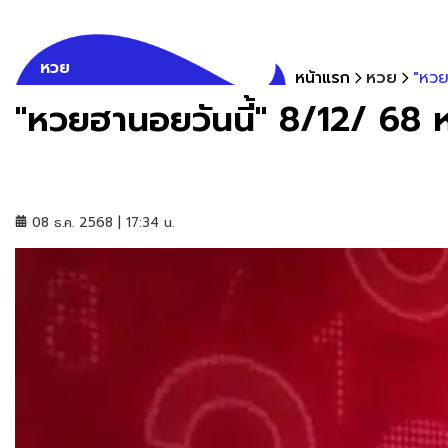
หวย
หน้าแรก
หวย
"หวย
"หวยฮานอยวันนี้" 8/12/ 68 
08 ธ.ค. 2568 | 17:34 น.