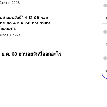
ธันวาคม 2568
ยฮานอยวันนี้" 4 12 68 หวย
อย สด 4 ธ.ค. 68 หวยฮานอย
นี้ออกอะไร
ธันวาคม 2568
 ธ.ค. 68 ฮานอยวันนี้ออกอะไร