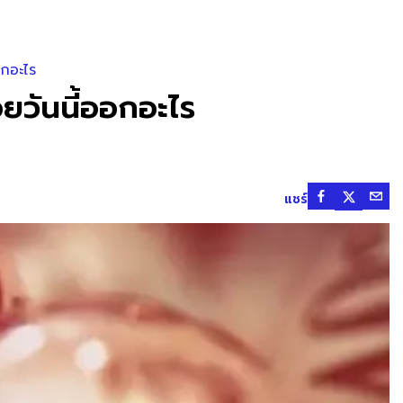
อกอะไร
ยวันนี้ออกอะไร
แชร์