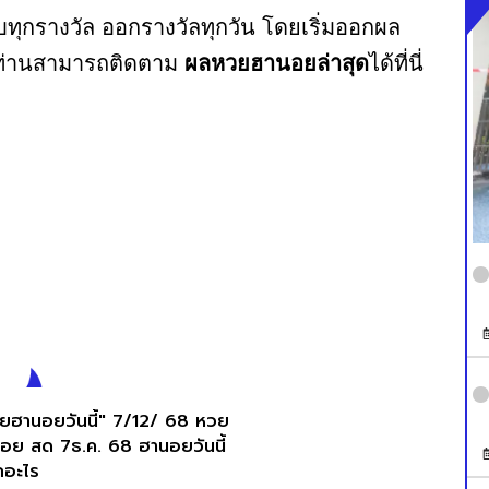
ทุกรางวัล ออกรางวัลทุกวัน โดยเริ่มออกผล
 ท่านสามารถติดตาม
ผลหวยฮานอยล่าสุด
ได้ที่นี่
ยฮานอยวันนี้" 7/12/ 68 หวย
อย สด 7ธ.ค. 68 ฮานอยวันนี้
อะไร