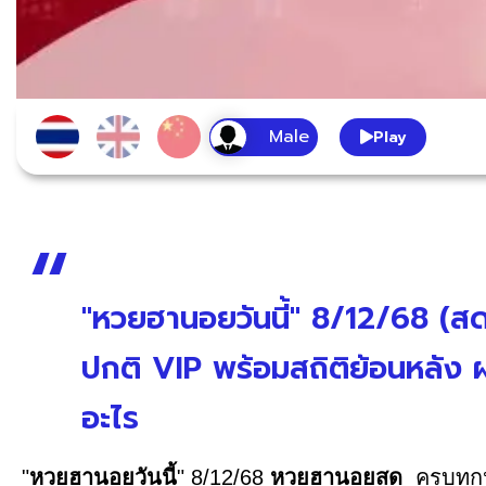
Play
"หวยฮานอยวันนี้" 8/12/68 (
ปกติ VIP พร้อมสถิติย้อนหลัง 
อะไร
"
หวยฮานอยวันนี้
" 8/12/68
หวยฮานอยสด
ครบทุก