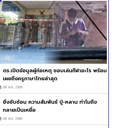
ตร.เปิดข้อมูลผู้ก่อเหตุ ชอบเล่นกีฬาอะไร พร้อม
เผยถึงครูภาษาไทยล่าสุด
08 ส.ค. 2569
ยิ่งซับซ้อน ความสัมพันธ์ ปู่-หลาน ทำไมถึง
กลายเป็นเหยื่อ
08 ส.ค. 2569