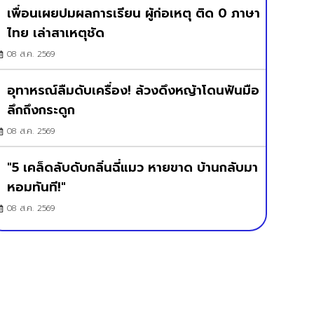
เพื่อนเผยปมผลการเรียน ผู้ก่อเหตุ ติด 0 ภาษา
ไทย เล่าสาเหตุชัด
08 ส.ค. 2569
อุทาหรณ์ลืมดับเครื่อง! ล้วงดึงหญ้าโดนฟันมือ
ลึกถึงกระดูก
08 ส.ค. 2569
"5 เคล็ดลับดับกลิ่นฉี่แมว หายขาด บ้านกลับมา
หอมทันที!"
08 ส.ค. 2569