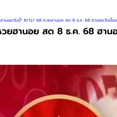
ฮานอยวันนี้" 8/12/ 68 หวยฮานอย สด 8 ธ.ค. 68 ฮานอยวันนี้อ
หวยฮานอย สด 8 ธ.ค. 68 ฮานอ