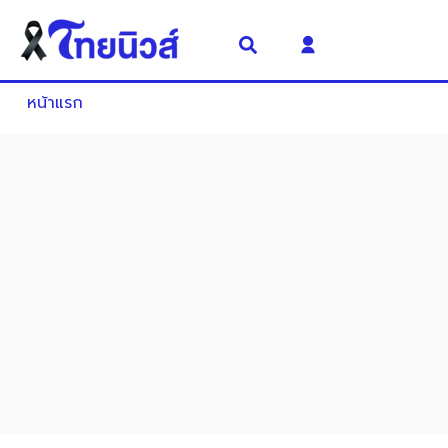
หน้าแรก