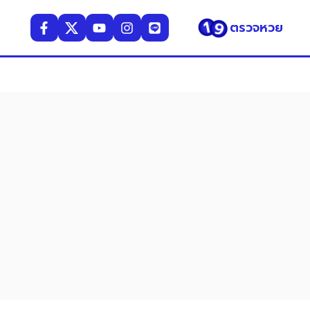
ตรวจหวย