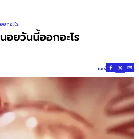
้ออกอะไร
นอยวันนี้ออกอะไร
แชร์