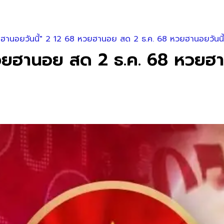
ฮานอยวันนี้" 2 12 68 หวยฮานอย สด 2 ธ.ค. 68 หวยฮานอยวันนี
หวยฮานอย สด 2 ธ.ค. 68 หวยฮา