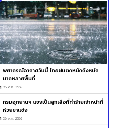
พยากรณ์อากาศวันนี้ ไทยฝนตกหนักถึงหนัก
มากหลายพื้นที่
06 ส.ค. 2569
กรมอุทยานฯ แจงเป็นลูกเสือที่ทำร้ายเจ้าหน้าที่
ห้วยขาแข้ง
06 ส.ค. 2569