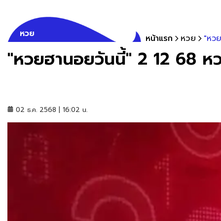
หวย
หน้าแรก
หวย
"หวย
"หวยฮานอยวันนี้" 2 12 68 
02 ธ.ค. 2568 | 16:02 น.