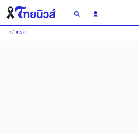
หน้าแรก