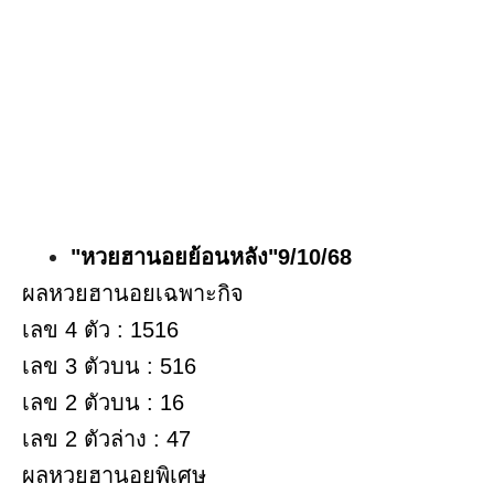
"หวยฮานอยย้อนหลัง"9/10/68
ผลหวยฮานอยเฉพาะกิจ
เลข 4 ตัว : 1516
เลข 3 ตัวบน : 516
เลข 2 ตัวบน : 16
เลข 2 ตัวล่าง : 47
ผลหวยฮานอยพิเศษ