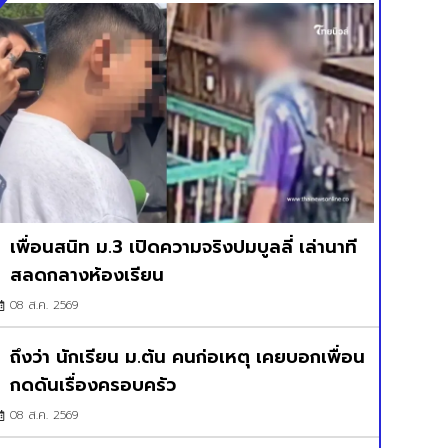
เพื่อนสนิท ม.3 เปิดความจริงปมบูลลี่ เล่านาที
สลดกลางห้องเรียน
08 ส.ค. 2569
ถึงว่า นักเรียน ม.ต้น คนก่อเหตุ เคยบอกเพื่อน
กดดันเรื่องครอบครัว
08 ส.ค. 2569