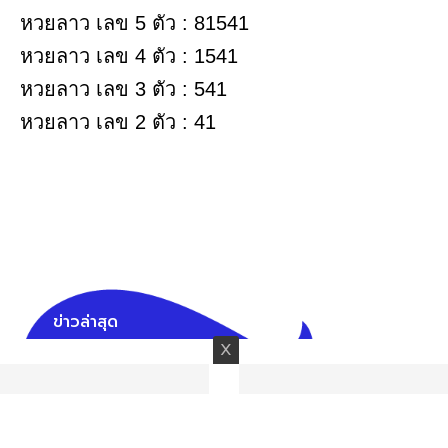
หวยลาว เลข 5 ตัว : 81541
หวยลาว เลข 4 ตัว : 1541
หวยลาว เลข 3 ตัว : 541
หวยลาว เลข 2 ตัว : 41
ข่าวล่าสุด