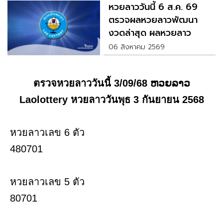
หวยลาววันนี้ 6 ส.ค. 69
ตรวจผลหวยลาวพัฒนา
งวดล่าสุด ผลหวยลาว
06 สิงหาคม 2569
ตรวจหวยลาววันนี้ 3/09/68 ຫວຍລາວ
Laolottery หวยลาววันพุธ 3 กันยายน 2568
หวยลาวเลข 6 ตัว
480701
หวยลาวเลข 5 ตัว
80701