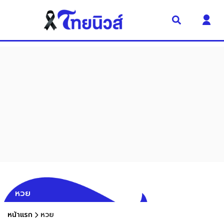
หวย
หน้าแรก
หวย