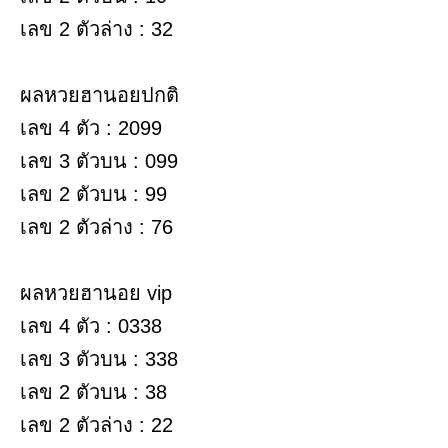
เลข 2 ตัวล่าง : 32
ผลหวยฮานอยปกติ
เลข 4 ตัว : 2099
เลข 3 ตัวบน : 099
เลข 2 ตัวบน : 99
เลข 2 ตัวล่าง : 76
ผลหวยฮานอย vip
เลข 4 ตัว : 0338
เลข 3 ตัวบน : 338
เลข 2 ตัวบน : 38
เลข 2 ตัวล่าง : 22