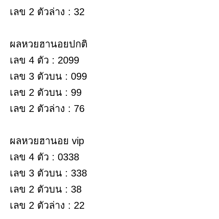
เลข 2 ตัวล่าง : 32
ผลหวยฮานอยปกติ
เลข 4 ตัว : 2099
เลข 3 ตัวบน : 099
เลข 2 ตัวบน : 99
เลข 2 ตัวล่าง : 76
ผลหวยฮานอย vip
เลข 4 ตัว : 0338
เลข 3 ตัวบน : 338
เลข 2 ตัวบน : 38
เลข 2 ตัวล่าง : 22