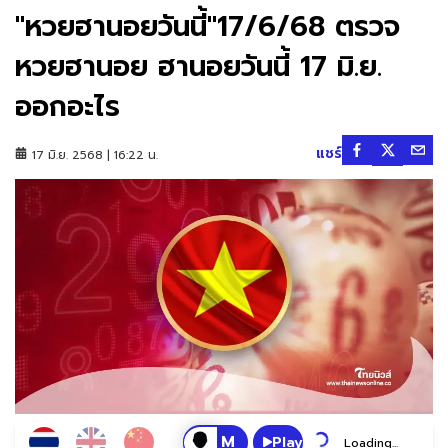
"หวยฮานอยวันนี้"17/6/68 ตรวจ
หวยฮานอย ฮานอยวันนี้ 17 มิ.ย.
ออกอะไร
แชร์
17 มิ.ย. 2568 | 16:22 น.
Play
Loading...