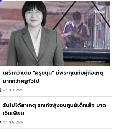
เศร้ากว่าเดิม "ครูขนุน" มีพระคุณกับผู้ก่อเหตุ
มากกว่าครูทั่วไป
07 ส.ค. 2569
รับไม่ได้สาเหตุ รถเก๋งพุ่งชนศูนย์เด็กเล็ก บาด
เจ็บเพียบ
07 ส.ค. 2569