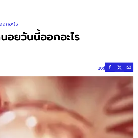
้ออกอะไร
นอยวันนี้ออกอะไร
แชร์