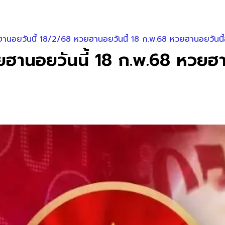
านอยวันนี้ 18/2/68 หวยฮานอยวันนี้ 18 ก.พ.68 หวยฮานอยวันนี
ฮานอยวันนี้ 18 ก.พ.68 หวยฮา