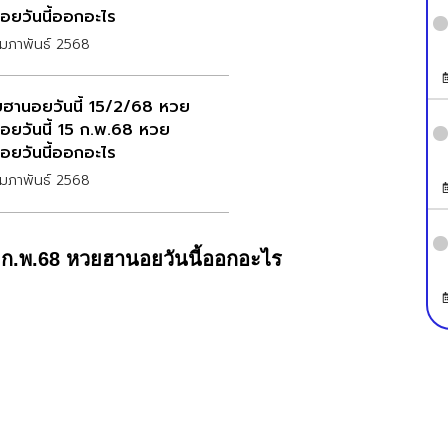
อยวันนี้ออกอะไร
ุมภาพันธ์ 2568
ฮานอยวันนี้ 15/2/68 หวย
อยวันนี้ 15 ก.พ.68 หวย
อยวันนี้ออกอะไร
ุมภาพันธ์ 2568
8 ก.พ.68 หวยฮานอยวันนี้ออกอะไร