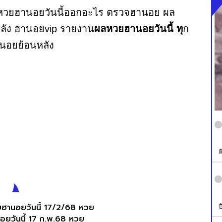
้ หวยฮานอยวันนี้ออกอะไร ตรวจฮานอย ผล
หลัง ฮานอยvip รายงาน
ผลหวยฮานอยวันนี้ ทุ
ก
านอยย้อนหลัง
ฮานอยวันนี้ 17/2/68 หวย
อยวันนี้ 17 ก.พ.68 หวย