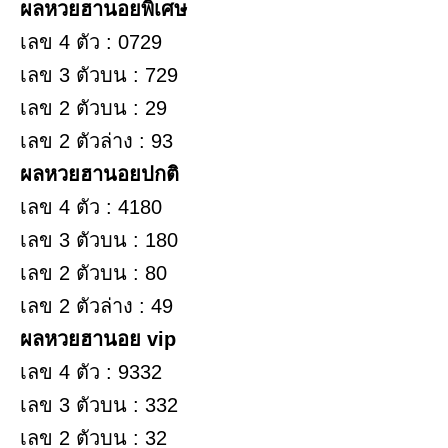
ผลหวยฮานอยพิเศษ
เลข 4 ตัว : 0729
เลข 3 ตัวบน : 729
เลข 2 ตัวบน : 29
เลข 2 ตัวล่าง : 93
ผลหวยฮานอยปกติ
เลข 4 ตัว : 4180
เลข 3 ตัวบน : 180
เลข 2 ตัวบน : 80
เลข 2 ตัวล่าง : 49
ผลหวยฮานอย vip
เลข 4 ตัว : 9332
เลข 3 ตัวบน : 332
เลข 2 ตัวบน : 32