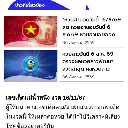
ข่าวที่เกี่ยวข้อง
"หวยฮานอยวันนี้" 6/8/69
สด หวยฮานอยวันนี้ 6
ส.ค.69 หวยฮานอยออก
อะไร
06 สิงหาคม 2569
หวยลาววันนี้ 6 ส.ค. 69
ตรวจผลหวยลาวพัฒนา
งวดล่าสุด ผลหวยลาว
06 สิงหาคม 2569
เลขเด็ดแม่น้ำหนึ่ง งวด 16/11/67
ผู้ให้แนวทางเลขเด็ดคนดัง เผยแนวทางเลขเด็ด
ในงวดนี้ ให้เหล่าคอหวย ได้นำไปวิเคราะห์เสี่ยง
โชคซื้อลอตเตอรี่กัน