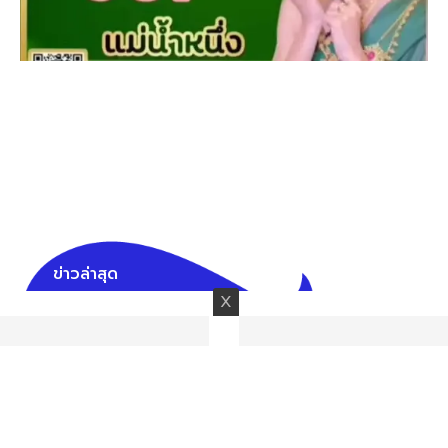
ข่าวล่าสุด