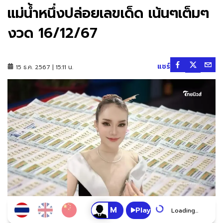
แม่น้ำหนึ่งปล่อยเลขเด็ด เน้นๆเต็มๆ
งวด 16/12/67
แชร์
15 ธ.ค. 2567 | 15:11 น.
Play
Loading...