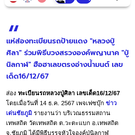
แห่ส่องทะเบียนรถป้ายแดง "หลวงปู่
ศิลา" ร่วมพิธีบวงสรวงองค์พญานาค "ปู่
นิลกาฬ" ฮือฮาเลขตรงอ่างน้ำมนต์ เลข
เด็ด16/12/67
ส่อง
ทะเบียนรถหลวงปู่ศิลา
เลขเด็ด16/12/67
โดยเมื่อวันที่ 14 ธ.ค. 2567 เพจเฟซบุ๊ก
ข่าว
เด่นชัยภูมิ
รายงานว่า บริเวณธรรมสถาน
เทพสถิต วัดเทพสถิต ต.วะตะแบก อ.เทพสถิต
จ.ชัยภูมิ ได้มีพิธีบรรจุหัวใจองค์ปู่นิลกาฬ