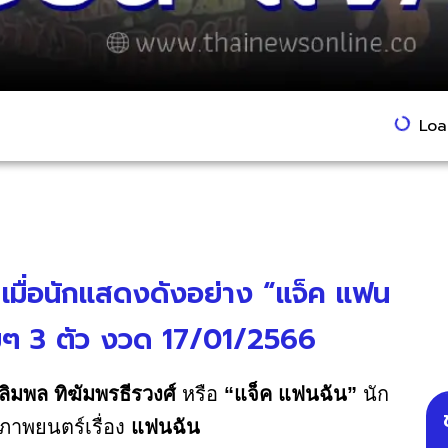
Load
เมื่อนักแสดงดังอย่าง “แจ็ค แฟน
เต็มๆ 3 ตัว งวด 17/01/2566
ลิมพล ทิฆัมพรธีรวงศ์
หรือ
“แจ็ค แฟนฉัน”
นัก
ภาพยนตร์เรื่อง
แฟนฉัน