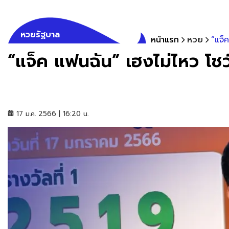
หวยรัฐบาล
หน้าแรก
หวย
“แจ็
“แจ็ค แฟนฉัน” เฮงไม่ไหว โช
17 ม.ค. 2566 | 16:20 น.