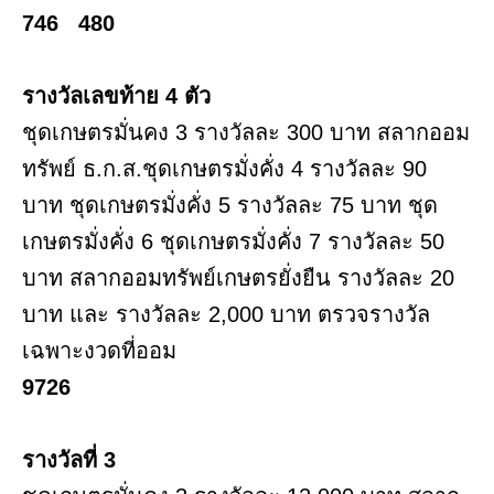
746 480
รางวัลเลขท้าย 4 ตัว
ชุดเกษตรมั่นคง 3 รางวัลละ 300 บาท สลากออม
ทรัพย์ ธ.ก.ส.ชุดเกษตรมั่งคั่ง 4 รางวัลละ 90
บาท ชุดเกษตรมั่งคั่ง 5 รางวัลละ 75 บาท ชุด
เกษตรมั่งคั่ง 6 ชุดเกษตรมั่งคั่ง 7 รางวัลละ 50
บาท สลากออมทรัพย์เกษตรยั่งยืน รางวัลละ 20
บาท และ รางวัลละ 2,000 บาท ตรวจรางวัล
เฉพาะงวดที่ออม
9726
รางวัลที่ 3