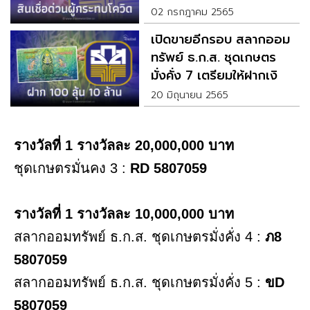
02 กรกฎาคม 2565
เปิดขายอีกรอบ สลากออม
ทรัพย์ ธ.ก.ส. ชุดเกษตร
มั่งคั่ง 7 เตรียมให้ฝากเงิน
2 ช่วง
20 มิถุนายน 2565
รางวัลที่ 1 รางวัลละ 20,000,000 บาท
ชุดเกษตรมั่นคง 3 :
RD 5807059
รางวัลที่ 1 รางวัลละ 10,000,000 บาท
สลากออมทรัพย์ ธ.ก.ส. ชุดเกษตรมั่งคั่ง 4 :
ภ8
5807059
สลากออมทรัพย์ ธ.ก.ส. ชุดเกษตรมั่งคั่ง 5 :
ขD
5807059