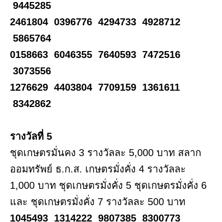
9445285
2461804 0396776 4294733 4928712
5865764
0158663 6046355 7640593 7472516
3073556
1276629 4403804 7709159 1361611
8342862
รางวัลที่ 5
ชุดเกษตรมั่นคง 3 รางวัลละ 5,000 บาท สลาก
ออมทรัพย์ ธ.ก.ส. เกษตรมั่งคั่ง 4 รางวัลละ
1,000 บาท ชุดเกษตรมั่งคั่ง 5 ชุดเกษตรมั่งคั่ง 6
และ ชุดเกษตรมั่งคั่ง 7 รางวัลละ 500 บาท
1045493 1314222 9807385 8300773