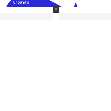
ข่าวล่าสุด