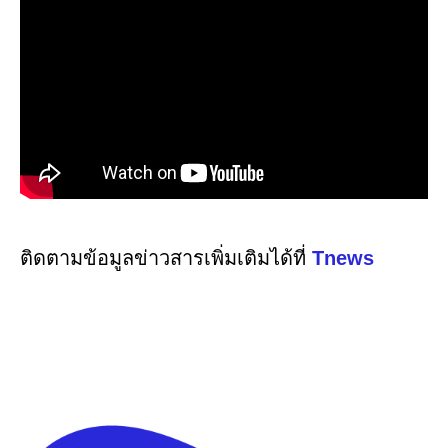
ติดตามข้อมูลข่าวสารเพิ่มเติมได้ที่
Tnews