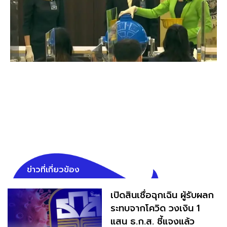
ข่าวที่เกี่ยวข้อง
เปิดสินเชื่อฉุกเฉิน ผู้รับผลก
ระทบจากโควิด วงเงิน 1
แสน ธ.ก.ส. ชี้แจงแล้ว