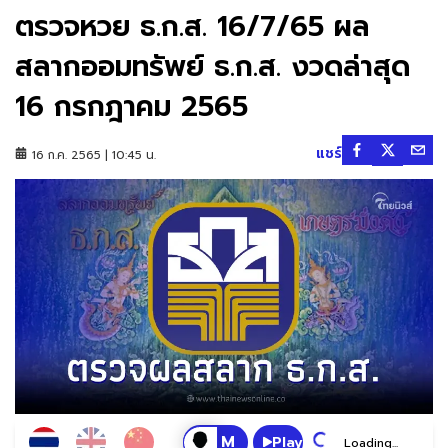
ตรวจหวย ธ.ก.ส. 16/7/65 ผล
สลากออมทรัพย์ ธ.ก.ส. งวดล่าสุด
16 กรกฎาคม 2565
แชร์
16 ก.ค. 2565 | 10:45 น.
Play
Loading...