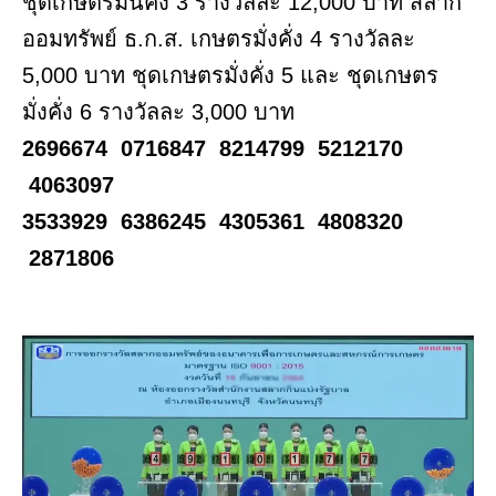
ชุดเกษตรมั่นคง 3 รางวัลละ 12,000 บาท สลาก
ออมทรัพย์ ธ.ก.ส. เกษตรมั่งคั่ง 4 รางวัลละ
5,000 บาท ชุดเกษตรมั่งคั่ง 5 และ ชุดเกษตร
มั่งคั่ง 6 รางวัลละ 3,000 บาท
2696674 0716847 8214799 5212170
4063097
3533929 6386245 4305361 4808320
2871806