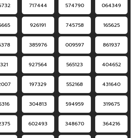
6732
717444
574790
064349
5665
926191
745758
165625
5378
385976
009597
861937
1321
927564
565123
404652
2007
197329
552168
431640
5316
304813
594959
319675
2375
602493
348670
364216