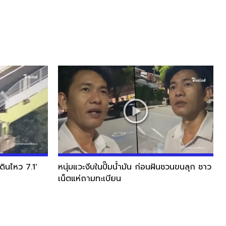
ินไหว 7.1'
หนุ่มแวะงีบในปั๊มน้ำมัน ก่อนฝันชวนขนลุก ชาว
เน็ตแห่ถามทะเบียน