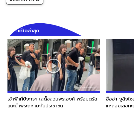
วิดีโอล่าสุด
เจ้าฟ้าทีปังกรฯ เสด็จส่วนพระองค์ พร้อมตรัส
ฮือฮา งูสิงไซ
แนะนำพระสหายกับประชาชน
แห่ส่องเลขทะ