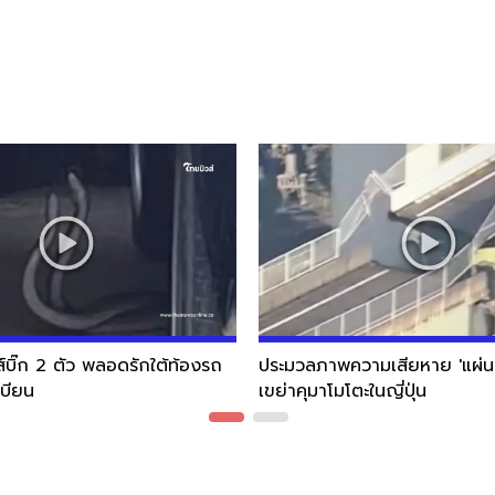
ส์บิ๊ก 2 ตัว พลอดรักใต้ท้องรถ
ประมวลภาพความเสียหาย 'แผ่นด
เบียน
เขย่าคุมาโมโตะในญี่ปุ่น