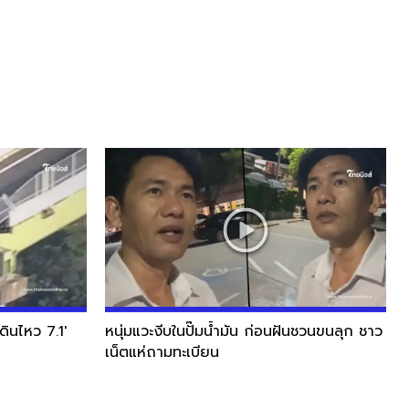
ินไหว 7.1'
หนุ่มแวะงีบในปั๊มน้ำมัน ก่อนฝันชวนขนลุก ชาว
เน็ตแห่ถามทะเบียน