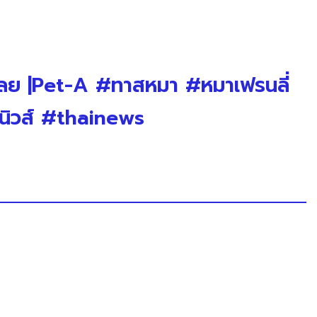
าเลย |Pet-A #ทาสหมา #หมาเฟรนลี่
นิวส์ #thainews