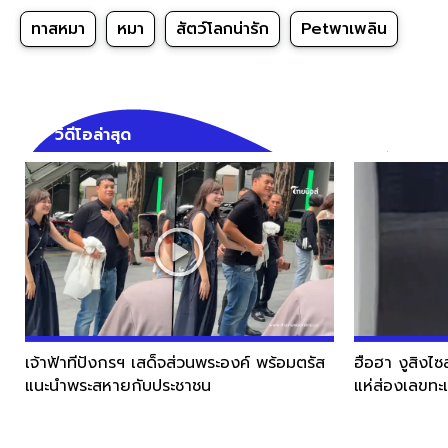
ทาสหมา
หมา
สัตว์โลกน่ารัก
Petพาเพลิน
วิดีโอล่าสุด
เจ้าฟ้าทีปังกรฯ เสด็จส่วนพระองค์ พร้อมตรัส
ฮือฮา งูสิงไซ
แนะนำพระสหายกับประชาชน
แห่ส่องเลขทะ