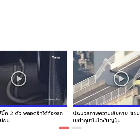
ส์บิ๊ก 2 ตัว พลอดรักใต้ท้องรถ
ประมวลภาพความเสียหาย 'แผ่นด
เบียน
เขย่าคุมาโมโตะในญี่ปุ่น